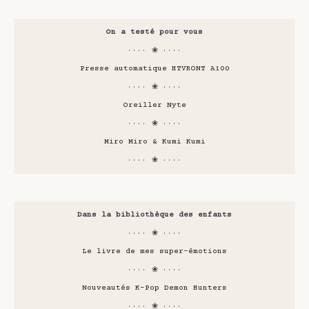
On a testé pour vous
···· ❀ ····
Presse automatique HTVRONT A100
···· ❀ ····
Oreiller Nyte
···· ❀ ····
Miro Miro & Kumi Kumi
···· ❀ ····
Dans la bibliothèque des enfants
···· ❀ ····
Le livre de mes super-émotions
···· ❀ ····
Nouveautés K-Pop Demon Hunters
···· ❀ ····