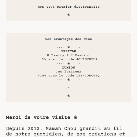
Mon tout premier dictionnaire
···· ❀ ····
Les avantages des Chou
···· ❀ ····
YESTYLE
K-Beauty & K-Fashion
-5% avec le code JOURSCHOU7
···· ❀ ····
LUMIOS
Jeu lumineux
-10% avec le code LXZ-2OBCW2Q
···· ❀ ····
-
···· ❀ ····
Merci de votre visite
❀
Depuis 2013, Maman Chou grandit au fil
de notre quotidien, de nos créations et