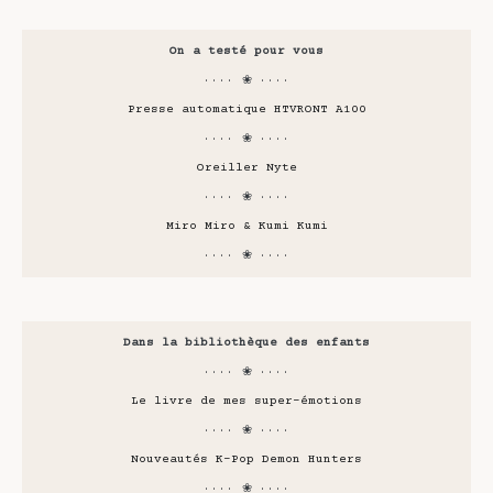
On a testé pour vous
···· ❀ ····
Presse automatique HTVRONT A100
···· ❀ ····
Oreiller Nyte
···· ❀ ····
Miro Miro & Kumi Kumi
···· ❀ ····
Dans la bibliothèque des enfants
···· ❀ ····
Le livre de mes super-émotions
···· ❀ ····
Nouveautés K-Pop Demon Hunters
···· ❀ ····