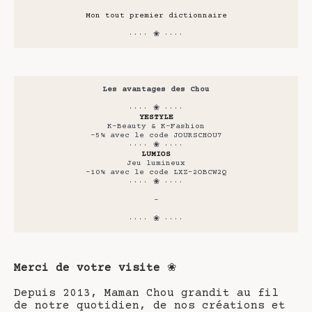
Mon tout premier dictionnaire
···· ❀ ····
Les avantages des Chou
···· ❀ ····
YESTYLE
K-Beauty & K-Fashion
-5% avec le code JOURSCHOU7
···· ❀ ····
LUMIOS
Jeu lumineux
-10% avec le code LXZ-2OBCW2Q
···· ❀ ····
-
···· ❀ ····
Merci de votre visite
❀
Depuis 2013, Maman Chou grandit au fil
de notre quotidien, de nos créations et