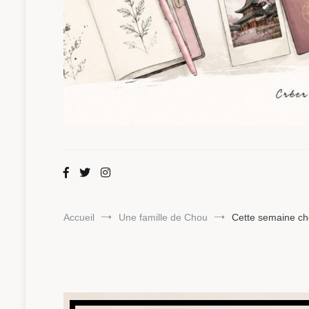
Maman Chou
Créer, partager, explorer.
Accueil
Une famille de Chou
Cette semaine ch