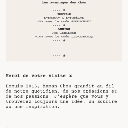
Les avantages des Chou
···· ❀ ····
YESTYLE
K-Beauty & K-Fashion
-5% avec le code JOURSCHOU7
···· ❀ ····
LUMIOS
Jeu lumineux
-10% avec le code LXZ-2OBCW2Q
···· ❀ ····
-
···· ❀ ····
Merci de votre visite
❀
Depuis 2013, Maman Chou grandit au fil
de notre quotidien, de nos créations et
de nos passions. J'espère que vous y
trouverez toujours une idée, un sourire
ou une inspiration.