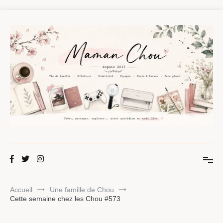
Aller
au
contenu
Maman Chou
Créer, partager, explorer.
Accueil
Une famille de Chou
Cette semaine chez les Chou #573