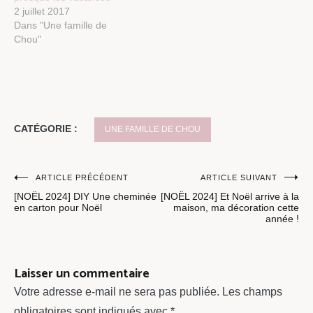
2 juillet 2017
Dans "Une famille de
Chou"
CATÉGORIE :
UNE FAMILLE DE CHOU
Navigation
ARTICLE PRÉCÉDENT
ARTICLE SUIVANT
[NOËL 2024] DIY Une cheminée
[NOËL 2024] Et Noël arrive à la
de
en carton pour Noël
maison, ma décoration cette
année !
l’article
Laisser un commentaire
Votre adresse e-mail ne sera pas publiée.
Les champs
obligatoires sont indiqués avec
*