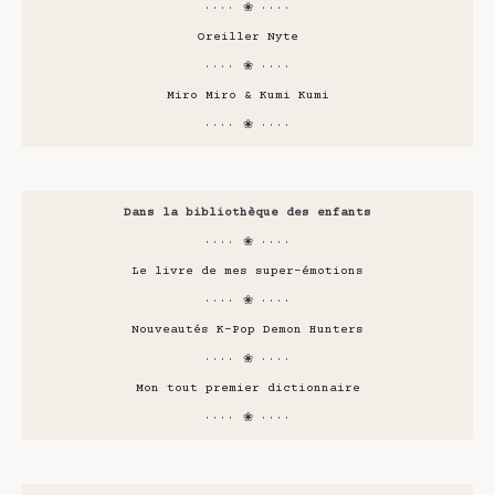
···· ❀ ····
Oreiller Nyte
···· ❀ ····
Miro Miro & Kumi Kumi
···· ❀ ····
Dans la bibliothèque des enfants
···· ❀ ····
Le livre de mes super-émotions
···· ❀ ····
Nouveautés K-Pop Demon Hunters
···· ❀ ····
Mon tout premier dictionnaire
···· ❀ ····