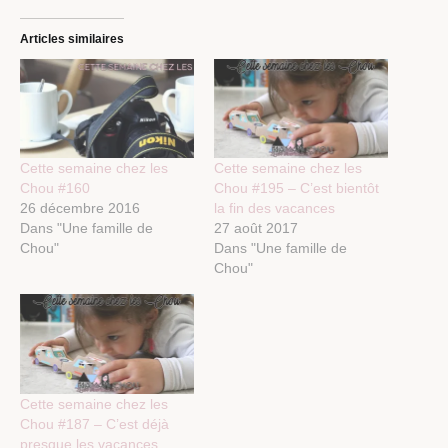
Articles similaires
Cette semaine chez les
Cette semaine chez les
Chou #160
Chou #195 – C’est bientôt
26 décembre 2016
la fin des vacances
Dans "Une famille de
27 août 2017
Chou"
Dans "Une famille de
Chou"
Cette semaine chez les
Chou #187 – C’est déjà
presque les vacances