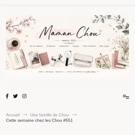
Aller
au
contenu
Maman Chou
Créer, partager, explorer.
Accueil
Une famille de Chou
Cette semaine chez les Chou #551