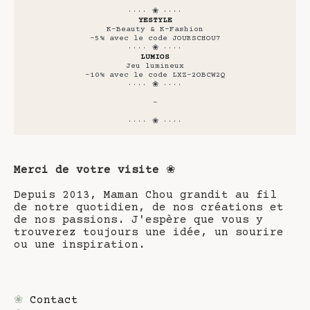
···· ❀ ····
YESTYLE
K-Beauty & K-Fashion
-5% avec le code JOURSCHOU7
···· ❀ ····
LUMIOS
Jeu lumineux
-10% avec le code LXZ-2OBCW2Q
···· ❀ ····
-
···· ❀ ····
Merci de votre visite
❀
Depuis 2013, Maman Chou grandit au fil
de notre quotidien, de nos créations et
de nos passions. J'espère que vous y
trouverez toujours une idée, un sourire
ou une inspiration.
❀
Contact