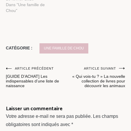
Dans "Une famille de
Chou"
CATÉGORIE :
UNE FAMILLE DE CHOU
Navigation
ARTICLE PRÉCÉDENT
ARTICLE SUIVANT
[GUIDE D’ACHAT] Les
« Qui vois-tu ? » La nouvelle
de
indispensables d’une liste de
collection de livres pour
naissance
découvrir les animaux
l’article
Laisser un commentaire
Votre adresse e-mail ne sera pas publiée.
Les champs
obligatoires sont indiqués avec
*