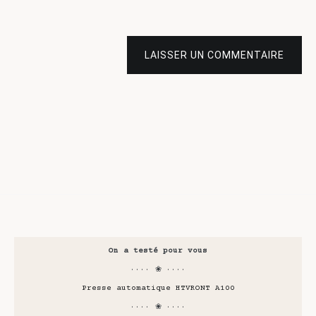
LAISSER UN COMMENTAIRE
On a testé pour vous
···· ❀ ····
Presse automatique HTVRONT A100
···· ❀ ····