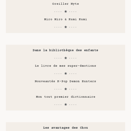
Oreiller Nyte
···· ❀ ····
Miro Miro & Kumi Kumi
···· ❀ ····
Dans la bibliothèque des enfants
···· ❀ ····
Le livre de mes super-émotions
···· ❀ ····
Nouveautés K-Pop Demon Hunters
···· ❀ ····
Mon tout premier dictionnaire
···· ❀ ····
Les avantages des Chou