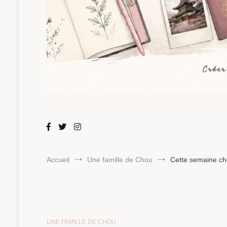
Maman Chou
Créer, partager, explorer.
Accueil
Une famille de Chou
Cette semaine ch
UNE FAMILLE DE CHOU