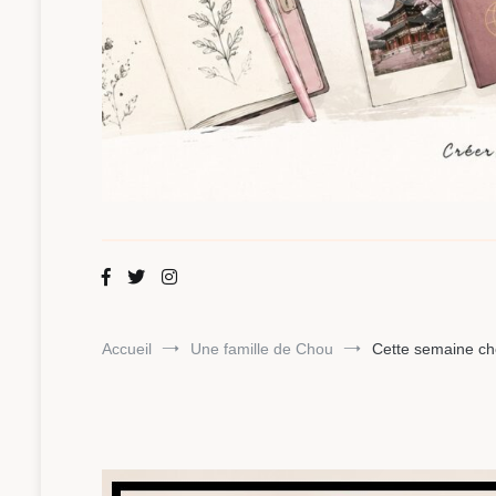
Maman Chou
Créer, partager, explorer.
Accueil
Une famille de Chou
Cette semaine ch