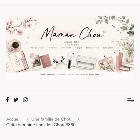
Aller
au
contenu
Maman Chou
Créer, partager, explorer.
Accueil
Une famille de Chou
Cette semaine chez les Chou #380