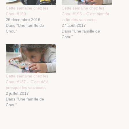
Cette semaine chez les
Cette semaine chez les
Chou #160
Chou #195 – C’est bientôt
26 décembre 2016
la fin des vacances
Dans "Une famille de
27 août 2017
Chou"
Dans "Une famille de
Chou"
Cette semaine chez les
Chou #187 – C’est déjà
presque les vacances
2 juillet 2017
Dans "Une famille de
Chou"