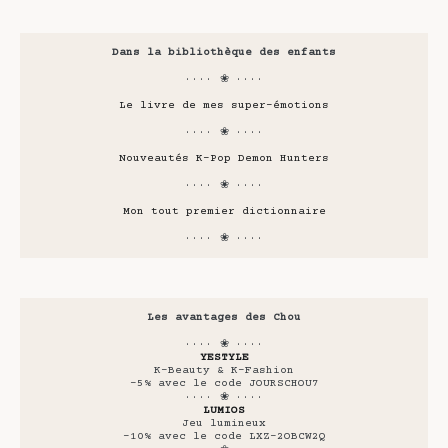
Dans la bibliothèque des enfants
···· ❀ ····
Le livre de mes super-émotions
···· ❀ ····
Nouveautés K-Pop Demon Hunters
···· ❀ ····
Mon tout premier dictionnaire
···· ❀ ····
Les avantages des Chou
···· ❀ ····
YESTYLE
K-Beauty & K-Fashion
-5% avec le code JOURSCHOU7
···· ❀ ····
LUMIOS
Jeu lumineux
-10% avec le code LXZ-2OBCW2Q