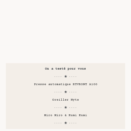
On a testé pour vous
···· ❀ ····
Presse automatique HTVRONT A100
···· ❀ ····
Oreiller Nyte
···· ❀ ····
Miro Miro & Kumi Kumi
···· ❀ ····