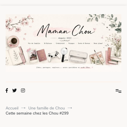
Aller
au
contenu
Maman Chou
Créer, partager, explorer.
Accueil
Une famille de Chou
Cette semaine chez les Chou #299