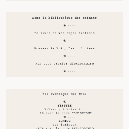
Dans la bibliothèque des enfants
···· ❀ ····
Le livre de mes super-émotions
···· ❀ ····
Nouveautés K-Pop Demon Hunters
···· ❀ ····
Mon tout premier dictionnaire
···· ❀ ····
Les avantages des Chou
···· ❀ ····
YESTYLE
K-Beauty & K-Fashion
-5% avec le code JOURSCHOU7
···· ❀ ····
LUMIOS
Jeu lumineux
-10% avec le code LXZ-2OBCW2Q