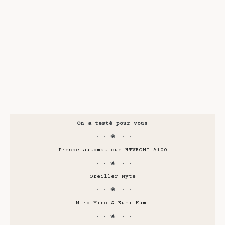
On a testé pour vous
···· ❀ ····
Presse automatique HTVRONT A100
···· ❀ ····
Oreiller Nyte
···· ❀ ····
Miro Miro & Kumi Kumi
···· ❀ ····