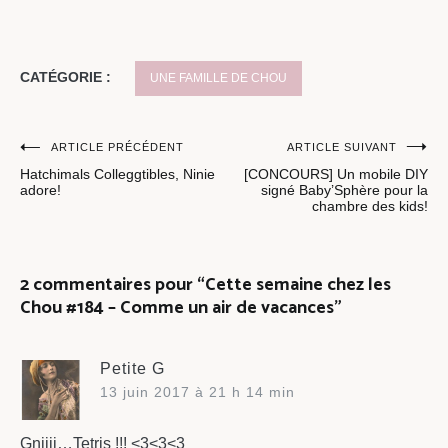
CATÉGORIE :
UNE FAMILLE DE CHOU
Navigation
ARTICLE PRÉCÉDENT
ARTICLE SUIVANT
Hatchimals Colleggtibles, Ninie
[CONCOURS] Un mobile DIY
de
adore!
signé Baby’Sphère pour la
chambre des kids!
l’article
2 commentaires pour “
Cette semaine chez les
Chou #184 – Comme un air de vacances
”
Petite G
13 juin 2017 à 21 h 14 min
Gniiii…Tetris !!! <3<3<3