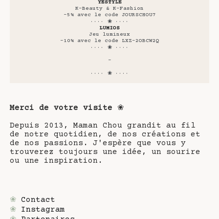
YESTYLE
K-Beauty & K-Fashion
-5% avec le code JOURSCHOU7
···· ❀ ····
LUMIOS
Jeu lumineux
-10% avec le code LXZ-2OBCW2Q
···· ❀ ····
-
···· ❀ ····
Merci de votre visite
❀
Depuis 2013, Maman Chou grandit au fil
de notre quotidien, de nos créations et
de nos passions. J'espère que vous y
trouverez toujours une idée, un sourire
ou une inspiration.
❀
Contact
❀
Instagram