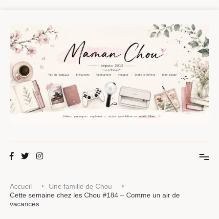
Aller
au
contenu
Maman Chou
Créer, partager, explorer.
Accueil
Une famille de Chou
Cette semaine chez les Chou #184 – Comme un air de
vacances