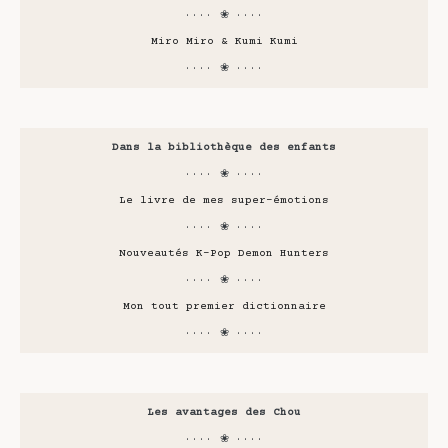
···· ❀ ····
Miro Miro & Kumi Kumi
···· ❀ ····
Dans la bibliothèque des enfants
···· ❀ ····
Le livre de mes super-émotions
···· ❀ ····
Nouveautés K-Pop Demon Hunters
···· ❀ ····
Mon tout premier dictionnaire
···· ❀ ····
Les avantages des Chou
···· ❀ ····