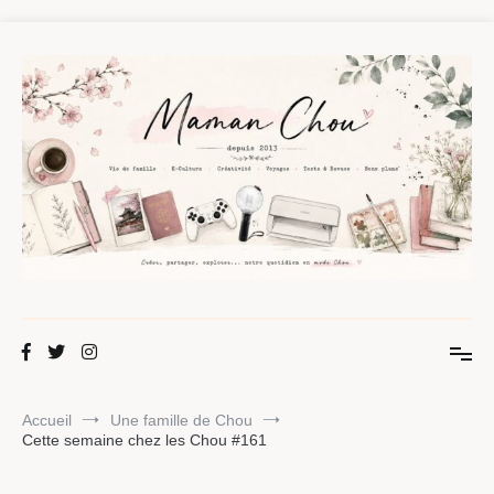
Aller
au
contenu
Maman Chou
Créer, partager, explorer.
Accueil
Une famille de Chou
Cette semaine chez les Chou #161