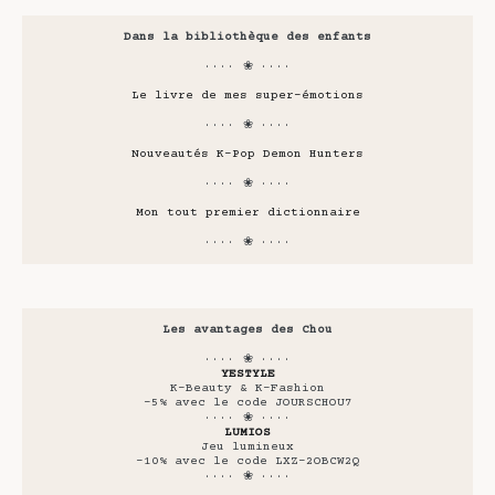
Dans la bibliothèque des enfants
···· ❀ ····
Le livre de mes super-émotions
···· ❀ ····
Nouveautés K-Pop Demon Hunters
···· ❀ ····
Mon tout premier dictionnaire
···· ❀ ····
Les avantages des Chou
···· ❀ ····
YESTYLE
K-Beauty & K-Fashion
-5% avec le code JOURSCHOU7
···· ❀ ····
LUMIOS
Jeu lumineux
-10% avec le code LXZ-2OBCW2Q
···· ❀ ····