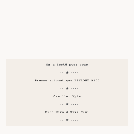
On a testé pour vous
···· ❀ ····
Presse automatique HTVRONT A100
···· ❀ ····
Oreiller Nyte
···· ❀ ····
Miro Miro & Kumi Kumi
···· ❀ ····