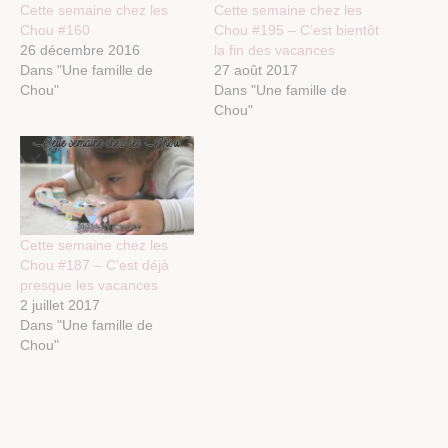
Cette semaine chez les
Cette semaine chez les
Chou #160
Chou #195 – C’est bientôt
26 décembre 2016
la fin des vacances
Dans "Une famille de
27 août 2017
Chou"
Dans "Une famille de
Chou"
Cette semaine chez les
Chou #187 – C’est déjà
presque les vacances
2 juillet 2017
Dans "Une famille de
Chou"