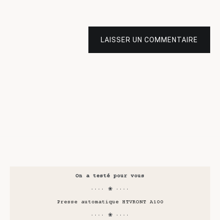
LAISSER UN COMMENTAIRE
On a testé pour vous
···· ❀ ····
Presse automatique HTVRONT A100
···· ❀ ····