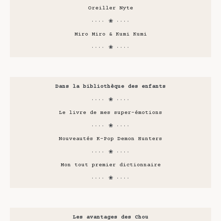
Oreiller Nyte
···· ❀ ····
Miro Miro & Kumi Kumi
···· ❀ ····
Dans la bibliothèque des enfants
···· ❀ ····
Le livre de mes super-émotions
···· ❀ ····
Nouveautés K-Pop Demon Hunters
···· ❀ ····
Mon tout premier dictionnaire
···· ❀ ····
Les avantages des Chou