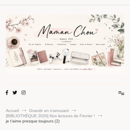
Aller
au
contenu
Maman Chou
Créer, partager, explorer.
Accueil
Grandir en s'amusant
[BIBLIOTHÈQUE 2020] Nos lectures de Février !
je t’aime presque toujours (2)