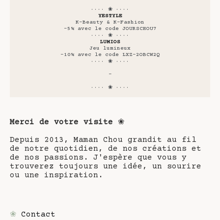
···· ❀ ····
YESTYLE
K-Beauty & K-Fashion
-5% avec le code JOURSCHOU7
···· ❀ ····
LUMIOS
Jeu lumineux
-10% avec le code LXZ-2OBCW2Q
···· ❀ ····
-
···· ❀ ····
Merci de votre visite
❀
Depuis 2013, Maman Chou grandit au fil
de notre quotidien, de nos créations et
de nos passions. J'espère que vous y
trouverez toujours une idée, un sourire
ou une inspiration.
❀
Contact