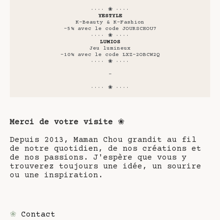
···· ❀ ····
YESTYLE
K-Beauty & K-Fashion
-5% avec le code JOURSCHOU7
···· ❀ ····
LUMIOS
Jeu lumineux
-10% avec le code LXZ-2OBCW2Q
···· ❀ ····
-
···· ❀ ····
Merci de votre visite
❀
Depuis 2013, Maman Chou grandit au fil
de notre quotidien, de nos créations et
de nos passions. J'espère que vous y
trouverez toujours une idée, un sourire
ou une inspiration.
❀
Contact