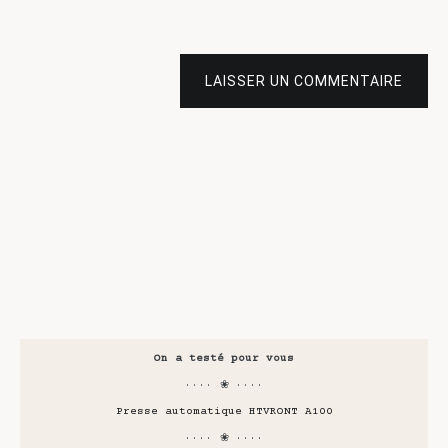
LAISSER UN COMMENTAIRE
On a testé pour vous
···· ❀ ····
Presse automatique HTVRONT A100
···· ❀ ····