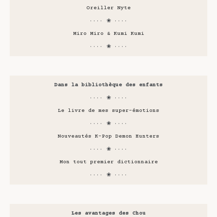
Oreiller Nyte
···· ❀ ····
Miro Miro & Kumi Kumi
···· ❀ ····
Dans la bibliothèque des enfants
···· ❀ ····
Le livre de mes super-émotions
···· ❀ ····
Nouveautés K-Pop Demon Hunters
···· ❀ ····
Mon tout premier dictionnaire
···· ❀ ····
Les avantages des Chou