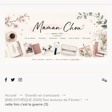
Aller
au
contenu
Maman Chou
Créer, partager, explorer.
Accueil
Grandir en s'amusant
[BIBLIOTHÈQUE 2020] Nos lectures de Février !
cette fois c’est la guerre (3)