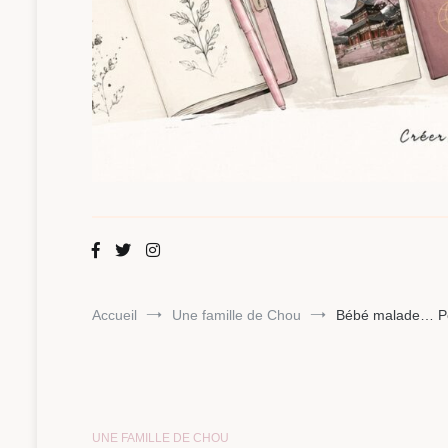
Maman Chou
Créer, partager, explorer.
Accueil
Une famille de Chou
Bébé malade… Pou
UNE FAMILLE DE CHOU