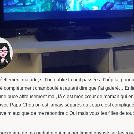
éellement malade, si l’on oublie la nuit passée à l’hôpital pour 
complètement chamboulé et autant dire que j’ai galéré… Enfin
une puce affreusement mal, là c’est mon cœur de maman qui en a p
avec Papa Chou on est jamais séparés du coup c’est compliq
rouvé mieux que de me répondre « Oui mais vous les filles de to
 secrétaire de ma pédiatre qui m’a gentiment envoyé sur les ros