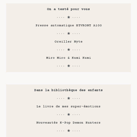
On a testé pour vous
···· ❀ ····
Presse automatique HTVRONT A100
···· ❀ ····
Oreiller Nyte
···· ❀ ····
Miro Miro & Kumi Kumi
···· ❀ ····
Dans la bibliothèque des enfants
···· ❀ ····
Le livre de mes super-émotions
···· ❀ ····
Nouveautés K-Pop Demon Hunters
···· ❀ ····