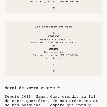
Mon tout premier dictionnaire
···· ❀ ····
Les avantages des Chou
···· ❀ ····
YESTYLE
K-Beauty & K-Fashion
-5% avec le code JOURSCHOU7
···· ❀ ····
LUMIOS
Jeu lumineux
-10% avec le code LXZ-2OBCW2Q
···· ❀ ····
-
···· ❀ ····
Merci de votre visite
❀
Depuis 2013, Maman Chou grandit au fil
de notre quotidien, de nos créations et
de nos passions. J'espère que vous y