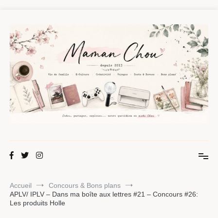
Aller
au
contenu
Maman Chou
Créer, partager, explorer.
Accueil
Concours & Bons plans
APLV/ IPLV – Dans ma boîte aux lettres #21 – Concours #26:
Les produits Holle