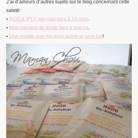
J’ai d’ailleurs d’autres sujets sur le blog concernant cette
saleté:
•
RGO & IPLV son parcours à 14 mois
.
•
Mon moment de doute face à tout ça
.
•
Une recette que ma puce adore et sans lait
!