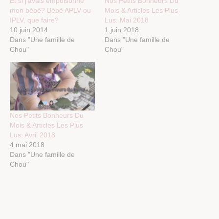
Et si j’avais empoisonné
Nos Petits Bonheurs Du
mon bébé? Bébé APLV ou
Mois & Articles Les Plus
IPLV, que faire?
Lus: Mai 2018
10 juin 2014
1 juin 2018
Dans "Une famille de
Dans "Une famille de
Chou"
Chou"
Nos Petits Bonheurs Du
Mois & Articles Les Plus
Lus: Avril 2018
4 mai 2018
Dans "Une famille de
Chou"