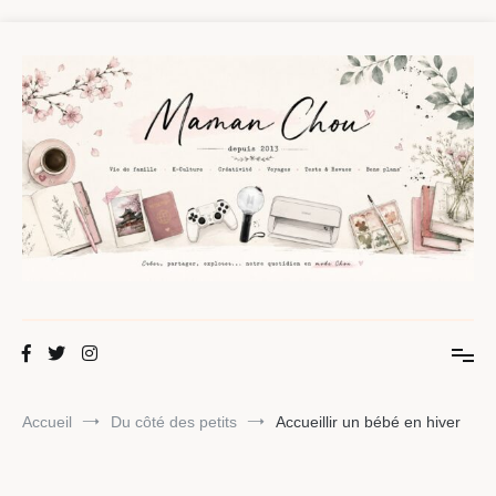
Aller
au
contenu
Maman Chou
Créer, partager, explorer.
Accueil
Du côté des petits
Accueillir un bébé en hiver