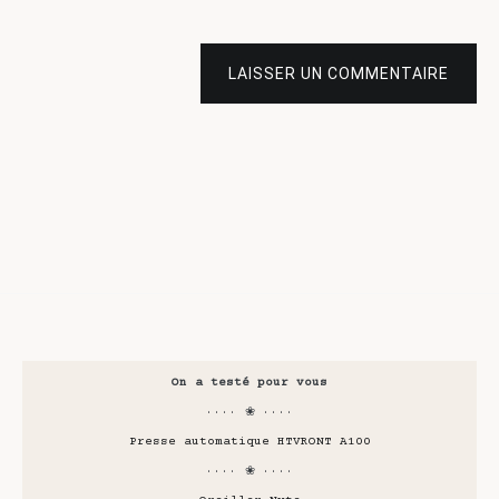
LAISSER UN COMMENTAIRE
On a testé pour vous
···· ❀ ····
Presse automatique HTVRONT A100
···· ❀ ····