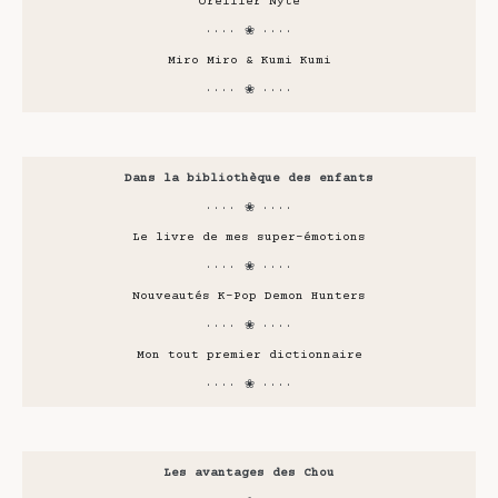
Oreiller Nyte
···· ❀ ····
Miro Miro & Kumi Kumi
···· ❀ ····
Dans la bibliothèque des enfants
···· ❀ ····
Le livre de mes super-émotions
···· ❀ ····
Nouveautés K-Pop Demon Hunters
···· ❀ ····
Mon tout premier dictionnaire
···· ❀ ····
Les avantages des Chou