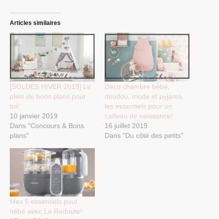
Articles similaires
[SOLDES HIVER 2019] Le
Déco chambre bébé,
plein de bons plans pour
doudou, mode et pyjama,
toi!
les essentiels pour un
10 janvier 2019
cadeau de naissance!
Dans "Concours & Bons
16 juillet 2019
plans"
Dans "Du côté des petits"
Mes 5 essentiels pour
bébé avec La Redoute!