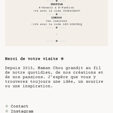
···· ❀ ····
YESTYLE
K-Beauty & K-Fashion
-5% avec le code JOURSCHOU7
···· ❀ ····
LUMIOS
Jeu lumineux
-10% avec le code LXZ-2OBCW2Q
···· ❀ ····
-
···· ❀ ····
Merci de votre visite
❀
Depuis 2013, Maman Chou grandit au fil
de notre quotidien, de nos créations et
de nos passions. J'espère que vous y
trouverez toujours une idée, un sourire
ou une inspiration.
❀
Contact
❀
Instagram