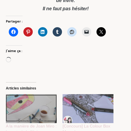
de vivre.
Il ne faut pas hésiter!
Partager :
J’aime ça :
Chargement…
Articles similaires
A la manière de Joan Miro :
[Concours] La Colour Box