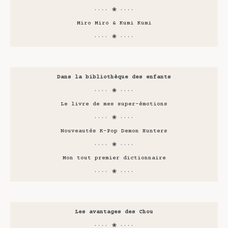
···· ❀ ····
Miro Miro & Kumi Kumi
···· ❀ ····
Dans la bibliothèque des enfants
···· ❀ ····
Le livre de mes super-émotions
···· ❀ ····
Nouveautés K-Pop Demon Hunters
···· ❀ ····
Mon tout premier dictionnaire
···· ❀ ····
Les avantages des Chou
···· ❀ ····