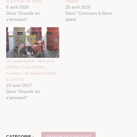
le portrait de Ninie
Maped
8 avril 2020
25 avril 2016
Dans "Grandir en
Dans "Concours & Bons
s'amusant"
plans"
Un superbolide ultra girly
[Petites Créa faciles,
rouleaux de papier toilette
& carton]
24 août 2017
Dans "Grandir en
s'amusant"
CATÉGORIE :
GRANDIR EN S'AMUSANT