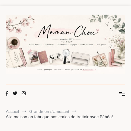
Aller
au
contenu
Maman Chou
Créer, partager, explorer.
Accueil
Grandir en s'amusant
A la maison on fabrique nos craies de trottoir avec Pébéo!