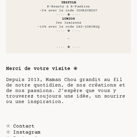
YESTYLE
K-Beauty & K-Fashion
-5% avec le code JOURSCHOU7
···· ❀ ····
LUMIOS
Jeu lumineux
-10% avec le code LXZ-2OBCW2Q
···· ❀ ····
-
···· ❀ ····
Merci de votre visite
❀
Depuis 2013, Maman Chou grandit au fil
de notre quotidien, de nos créations et
de nos passions. J'espère que vous y
trouverez toujours une idée, un sourire
ou une inspiration.
❀
Contact
❀
Instagram