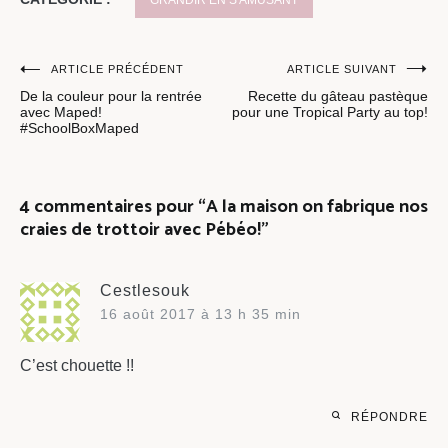
Navigation
ARTICLE PRÉCÉDENT
ARTICLE SUIVANT
De la couleur pour la rentrée
Recette du gâteau pastèque
de
avec Maped!
pour une Tropical Party au top!
#SchoolBoxMaped
l’article
4 commentaires pour “
A la maison on fabrique nos
craies de trottoir avec Pébéo!
”
Cestlesouk
16 août 2017 à 13 h 35 min
C’est chouette !!
RÉPONDRE