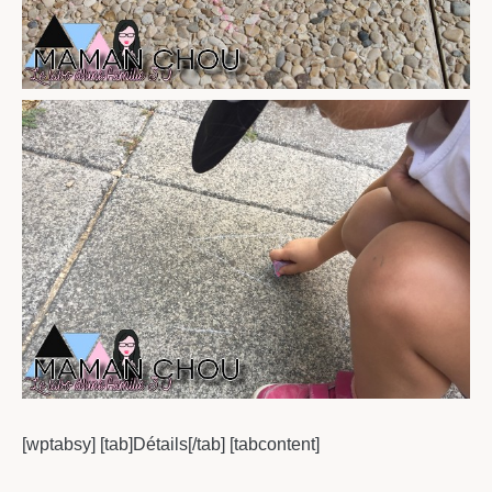
[wptabsy] [tab]Détails[/tab] [tabcontent]