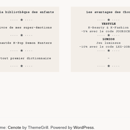
la bibliothèque des enfants
Les avantages des Cho
···· ❀ ····
···· ❀ ····
YESTYLE
ivre de mes super-émotions
K-Beauty & K-Fashion
-5% avec le code JOURSCH
···· ❀ ····
···· ❀ ····
LUMIOS
eautés K-Pop Demon Hunters
Jeu lumineux
-10% avec le code LXZ-2OB
···· ❀ ····
···· ❀ ····
 tout premier dictionnaire
-
···· ❀ ····
···· ❀ ····
heme:
Cenote
by ThemeGrill. Powered by
WordPress
.