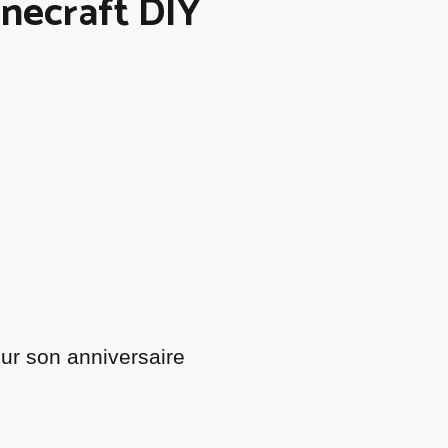
inecraft DIY
our son anniversaire