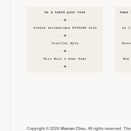
On a testé pour vous
Dans 
···· ❀ ····
Presse automatique HTVRONT A100
Le l
···· ❀ ····
Oreiller Nyte
Nouv
···· ❀ ····
Miro Miro & Kumi Kumi
Mon
···· ❀ ····
Copyright © 2026
Maman Chou
. All rights reserved. T