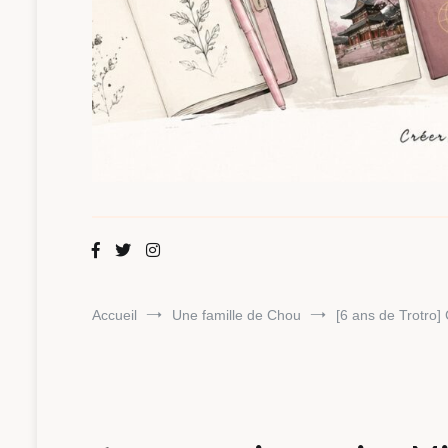
Maman Chou
Créer, partager, explorer.
Accueil
Une famille de Chou
[6 ans de Trotro]