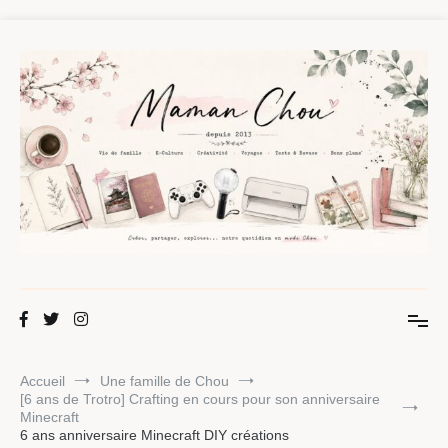
Aller
au
contenu
Maman Chou
Créer, partager, explorer.
Accueil
Une famille de Chou
[6 ans de Trotro] Crafting en cours pour son anniversaire
Minecraft
6 ans anniversaire Minecraft DIY créations