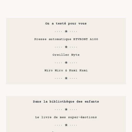
On a testé pour vous
···· ❀ ····
Presse automatique HTVRONT A100
···· ❀ ····
Oreiller Nyte
···· ❀ ····
Miro Miro & Kumi Kumi
···· ❀ ····
Dans la bibliothèque des enfants
···· ❀ ····
Le livre de mes super-émotions
···· ❀ ····