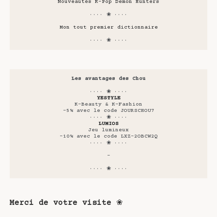
Nouveautés K-Pop Demon Hunters
···· ❀ ····
Mon tout premier dictionnaire
···· ❀ ····
Les avantages des Chou
···· ❀ ····
YESTYLE
K-Beauty & K-Fashion
-5% avec le code JOURSCHOU7
···· ❀ ····
LUMIOS
Jeu lumineux
-10% avec le code LXZ-2OBCW2Q
···· ❀ ····
-
···· ❀ ····
Merci de votre visite
❀