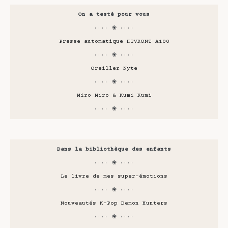
On a testé pour vous
···· ❀ ····
Presse automatique HTVRONT A100
···· ❀ ····
Oreiller Nyte
···· ❀ ····
Miro Miro & Kumi Kumi
···· ❀ ····
Dans la bibliothèque des enfants
···· ❀ ····
Le livre de mes super-émotions
···· ❀ ····
Nouveautés K-Pop Demon Hunters
···· ❀ ····