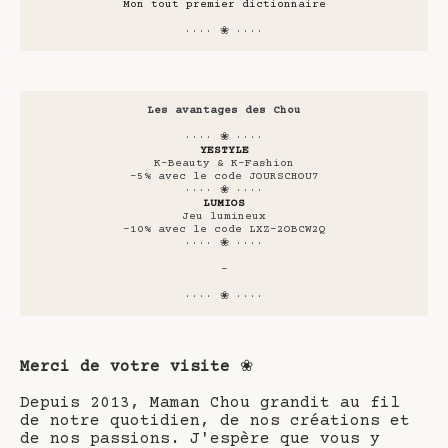
Mon tout premier dictionnaire
···· ❀ ····
Les avantages des Chou
···· ❀ ····
YESTYLE
K-Beauty & K-Fashion
-5% avec le code JOURSCHOU7
···· ❀ ····
LUMIOS
Jeu lumineux
-10% avec le code LXZ-2OBCW2Q
···· ❀ ····
-
···· ❀ ····
Merci de votre visite
❀
Depuis 2013, Maman Chou grandit au fil
de notre quotidien, de nos créations et
de nos passions. J'espère que vous y