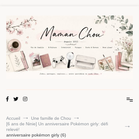
Aller
au
contenu
Maman Chou
Créer, partager, explorer.
Accueil
Une famille de Chou
[6 ans de Ninie] Un anniversaire Pokémon girly: défi
relevé!
anniversaire pokémon girly (6)