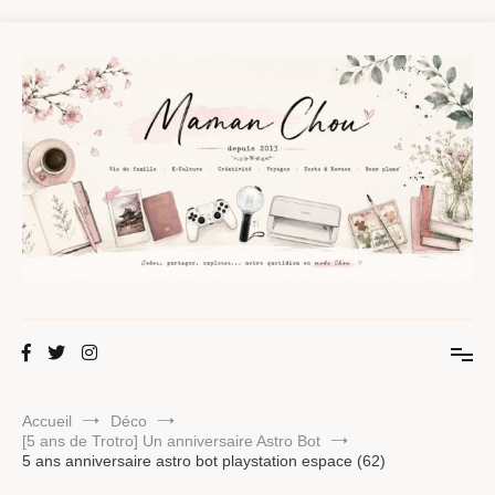
Aller
au
contenu
Maman Chou
Créer, partager, explorer.
Accueil
Déco
[5 ans de Trotro] Un anniversaire Astro Bot
5 ans anniversaire astro bot playstation espace (62)