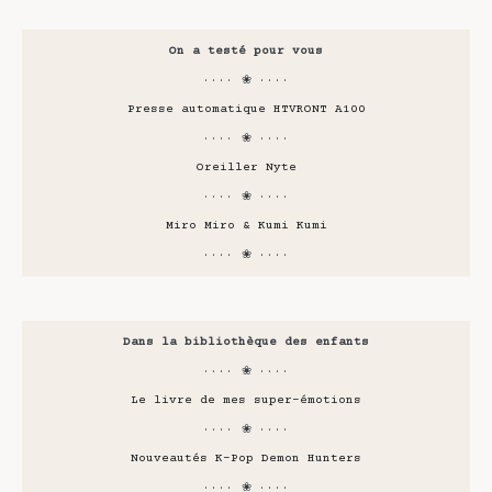
On a testé pour vous
···· ❀ ····
Presse automatique HTVRONT A100
···· ❀ ····
Oreiller Nyte
···· ❀ ····
Miro Miro & Kumi Kumi
···· ❀ ····
Dans la bibliothèque des enfants
···· ❀ ····
Le livre de mes super-émotions
···· ❀ ····
Nouveautés K-Pop Demon Hunters
···· ❀ ····