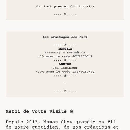
Mon tout premier dictionnaire
···· ❀ ····
Les avantages des Chou
···· ❀ ····
YESTYLE
K-Beauty & K-Fashion
-5% avec le code JOURSCHOU7
···· ❀ ····
LUMIOS
Jeu lumineux
-10% avec le code LXZ-2OBCW2Q
···· ❀ ····
-
···· ❀ ····
Merci de votre visite
❀
Depuis 2013, Maman Chou grandit au fil
de notre quotidien, de nos créations et