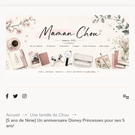
Aller
au
contenu
Maman Chou
Créer, partager, explorer.
Accueil
Une famille de Chou
[5 ans de Ninie] Un anniversaire Disney Princesses pour ses 5
ans!