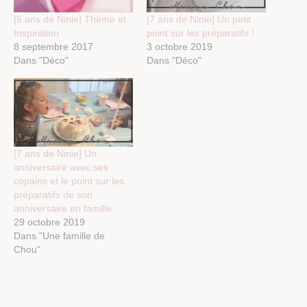
[5 ans de Ninie] Thème et
[7 ans de Ninie] Un petit
Inspiration
point sur les préparatifs !
8 septembre 2017
3 octobre 2019
Dans "Déco"
Dans "Déco"
[7 ans de Ninie] Un
anniversaire avec ses
copains et le point sur les
préparatifs de son
anniversaire en famille
29 octobre 2019
Dans "Une famille de
Chou"