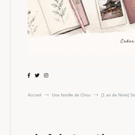
Maman Chou
Créer, partager, explorer.
Accueil
Une famille de Chou
[1 an de Ninie] S