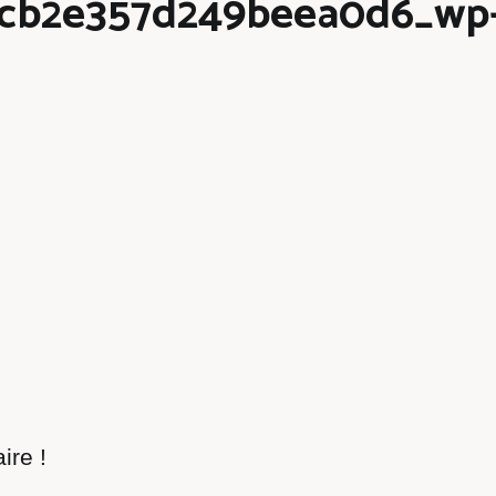
cb2e357d249beea0d6_wp-
ire !