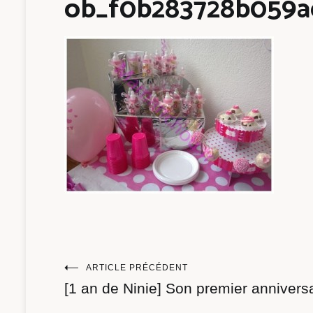
ob_f0b283728b059a
Navigation
ARTICLE PRÉCÉDENT
[1 an de Ninie] Son premier anniversa