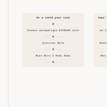
On a testé pour vous
Dans 
···· ❀ ····
Presse automatique HTVRONT A100
Le l
···· ❀ ····
Oreiller Nyte
Nouv
···· ❀ ····
Miro Miro & Kumi Kumi
Mon
···· ❀ ····