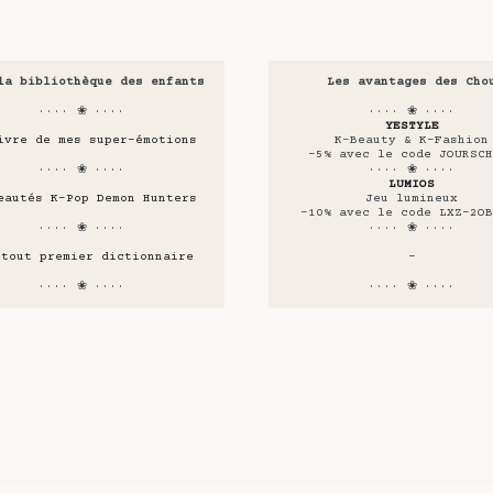
la bibliothèque des enfants
Les avantages des Cho
···· ❀ ····
···· ❀ ····
YESTYLE
ivre de mes super-émotions
K-Beauty & K-Fashion
-5% avec le code JOURSCH
···· ❀ ····
···· ❀ ····
LUMIOS
eautés K-Pop Demon Hunters
Jeu lumineux
-10% avec le code LXZ-2OB
···· ❀ ····
···· ❀ ····
 tout premier dictionnaire
-
···· ❀ ····
···· ❀ ····