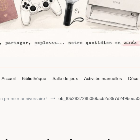
Accueil
Bibliothèque
Salle de jeux
Activités manuelles
Déco
on premier anniversaire !
ob_f0b283728b059acb2e357d249beea0