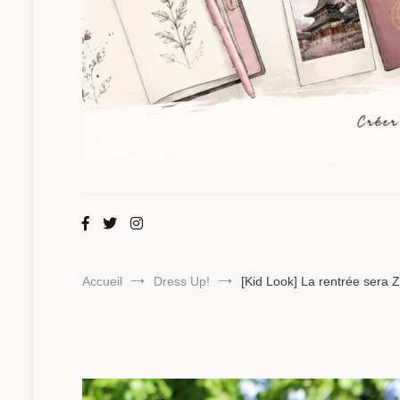
Maman Chou
Créer, partager, explorer.
Accueil
Dress Up!
[Kid Look] La rentrée sera 