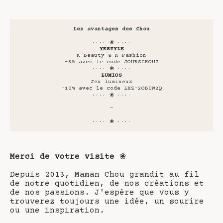
Les avantages des Chou
···· ❀ ····
YESTYLE
K-Beauty & K-Fashion
-5% avec le code JOURSCHOU7
···· ❀ ····
LUMIOS
Jeu lumineux
-10% avec le code LXZ-2OBCW2Q
···· ❀ ····
-
···· ❀ ····
Merci de votre visite
❀
Depuis 2013, Maman Chou grandit au fil
de notre quotidien, de nos créations et
de nos passions. J'espère que vous y
trouverez toujours une idée, un sourire
ou une inspiration.