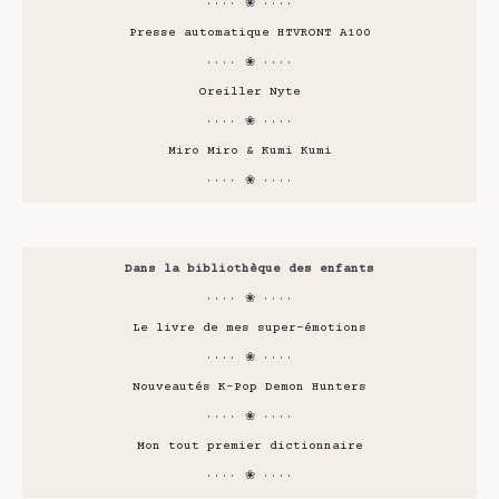
···· ❀ ····
Presse automatique HTVRONT A100
···· ❀ ····
Oreiller Nyte
···· ❀ ····
Miro Miro & Kumi Kumi
···· ❀ ····
Dans la bibliothèque des enfants
···· ❀ ····
Le livre de mes super-émotions
···· ❀ ····
Nouveautés K-Pop Demon Hunters
···· ❀ ····
Mon tout premier dictionnaire
···· ❀ ····