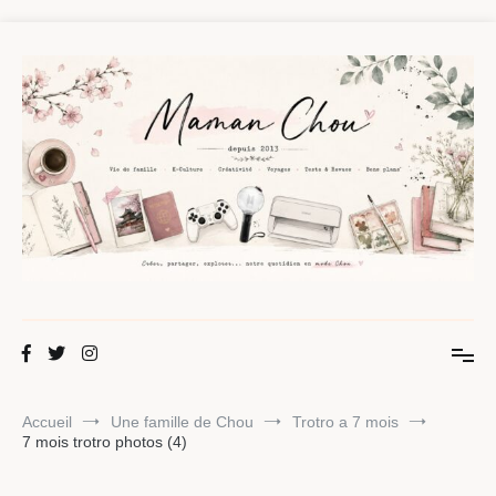
Aller
au
contenu
Maman Chou
Créer, partager, explorer.
Accueil
Une famille de Chou
Trotro a 7 mois
7 mois trotro photos (4)