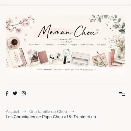
Aller
au
contenu
Maman Chou
Créer, partager, explorer.
Accueil
Une famille de Chou
Les Chroniques de Papa Chou #18: Trente et un…