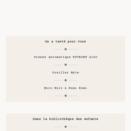
On a testé pour vous
···· ❀ ····
Presse automatique HTVRONT A100
···· ❀ ····
Oreiller Nyte
···· ❀ ····
Miro Miro & Kumi Kumi
···· ❀ ····
Dans la bibliothèque des enfants
···· ❀ ····