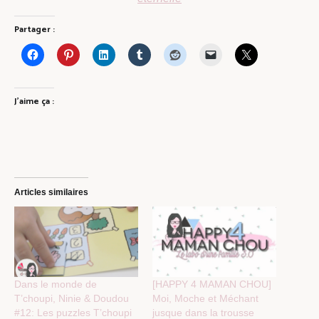
Partager :
J’aime ça :
Articles similaires
Dans le monde de
[HAPPY 4 MAMAN CHOU]
T’choupi, Ninie & Doudou
Moi, Moche et Méchant
#12: Les puzzles T’choupi
jusque dans la trousse