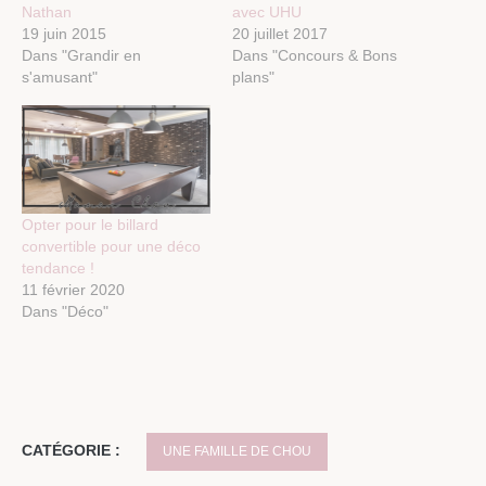
Nathan
avec UHU
19 juin 2015
20 juillet 2017
Dans "Grandir en
Dans "Concours & Bons
s'amusant"
plans"
Opter pour le billard
convertible pour une déco
tendance !
11 février 2020
Dans "Déco"
CATÉGORIE :
UNE FAMILLE DE CHOU