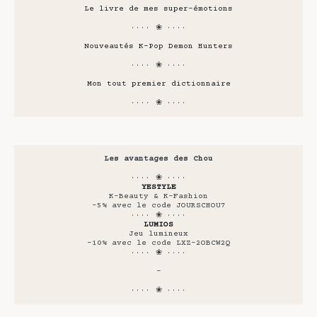
Le livre de mes super-émotions
···· ❀ ····
Nouveautés K-Pop Demon Hunters
···· ❀ ····
Mon tout premier dictionnaire
···· ❀ ····
Les avantages des Chou
···· ❀ ····
YESTYLE
K-Beauty & K-Fashion
-5% avec le code JOURSCHOU7
···· ❀ ····
LUMIOS
Jeu lumineux
-10% avec le code LXZ-2OBCW2Q
···· ❀ ····
-
···· ❀ ····