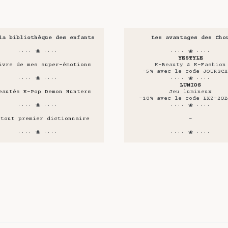
la bibliothèque des enfants
Les avantages des Cho
···· ❀ ····
···· ❀ ····
YESTYLE
ivre de mes super-émotions
K-Beauty & K-Fashion
-5% avec le code JOURSCH
···· ❀ ····
···· ❀ ····
LUMIOS
eautés K-Pop Demon Hunters
Jeu lumineux
-10% avec le code LXZ-2OB
···· ❀ ····
···· ❀ ····
 tout premier dictionnaire
-
···· ❀ ····
···· ❀ ····