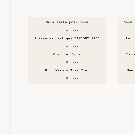
On a testé pour vous
Dans 
···· ❀ ····
Presse automatique HTVRONT A100
Le l
···· ❀ ····
Oreiller Nyte
Nouv
···· ❀ ····
Miro Miro & Kumi Kumi
Mon
···· ❀ ····