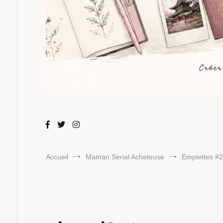
Maman Chou
Créer, partager, explorer.
Accueil
Maman Serial Acheteuse
Emplettes #2