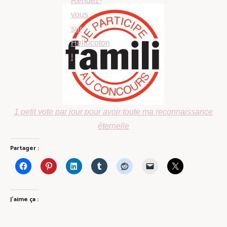
1 petit vote par jour pour avoir toute ma reconnaissance
éternelle
Partager :
J’aime ça :