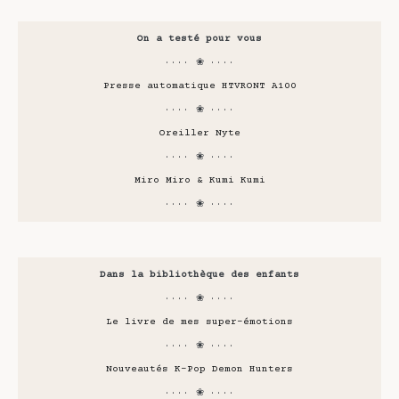
On a testé pour vous
···· ❀ ····
Presse automatique HTVRONT A100
···· ❀ ····
Oreiller Nyte
···· ❀ ····
Miro Miro & Kumi Kumi
···· ❀ ····
Dans la bibliothèque des enfants
···· ❀ ····
Le livre de mes super-émotions
···· ❀ ····
Nouveautés K-Pop Demon Hunters
···· ❀ ····