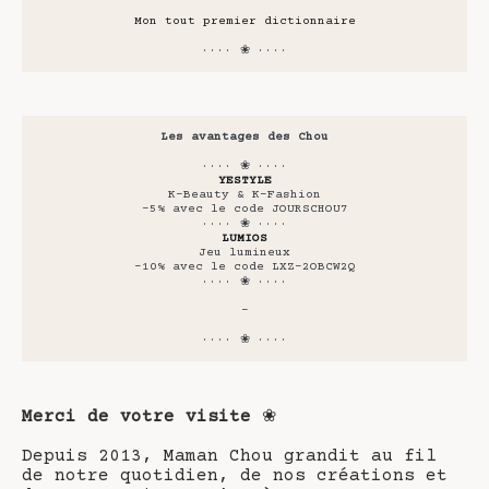
Mon tout premier dictionnaire
···· ❀ ····
Les avantages des Chou
···· ❀ ····
YESTYLE
K-Beauty & K-Fashion
-5% avec le code JOURSCHOU7
···· ❀ ····
LUMIOS
Jeu lumineux
-10% avec le code LXZ-2OBCW2Q
···· ❀ ····
-
···· ❀ ····
Merci de votre visite
❀
Depuis 2013, Maman Chou grandit au fil
de notre quotidien, de nos créations et