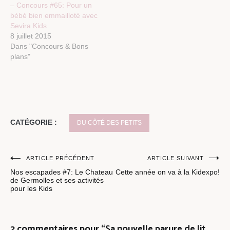
– Concours #65: Pour un
bébé bien emmailloté avec
Sevira Kids
8 juillet 2015
Dans "Concours & Bons
plans"
CATÉGORIE :
DU CÔTÉ DES PETITS
Navigation
ARTICLE PRÉCÉDENT
ARTICLE SUIVANT
Nos escapades #7: Le Chateau
Cette année on va à la Kidexpo!
de
de Germolles et ses activités
pour les Kids
l’article
2 commentaires pour “
Sa nouvelle parure de lit