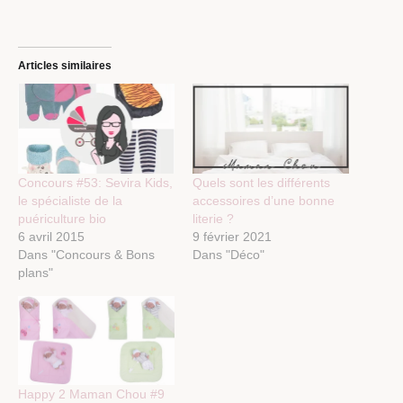
Articles similaires
Concours #53: Sevira Kids,
Quels sont les différents
le spécialiste de la
accessoires d’une bonne
puériculture bio
literie ?
6 avril 2015
9 février 2021
Dans "Concours & Bons
Dans "Déco"
plans"
Happy 2 Maman Chou #9