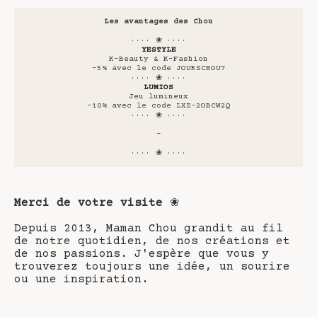
Les avantages des Chou
···· ❀ ····
YESTYLE
K-Beauty & K-Fashion
-5% avec le code JOURSCHOU7
···· ❀ ····
LUMIOS
Jeu lumineux
-10% avec le code LXZ-2OBCW2Q
···· ❀ ····
-
···· ❀ ····
Merci de votre visite
❀
Depuis 2013, Maman Chou grandit au fil
de notre quotidien, de nos créations et
de nos passions. J'espère que vous y
trouverez toujours une idée, un sourire
ou une inspiration.