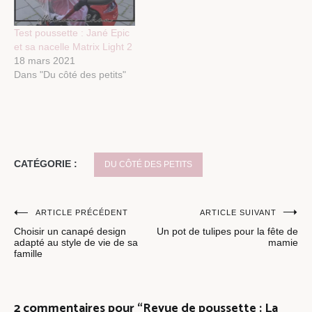
Test poussette : Jané Epic
et sa nacelle Matrix Light 2
18 mars 2021
Dans "Du côté des petits"
CATÉGORIE :
DU CÔTÉ DES PETITS
Navigation
ARTICLE PRÉCÉDENT
ARTICLE SUIVANT
Choisir un canapé design
Un pot de tulipes pour la fête de
de
adapté au style de vie de sa
mamie
famille
l’article
2 commentaires pour “
Revue de poussette : La