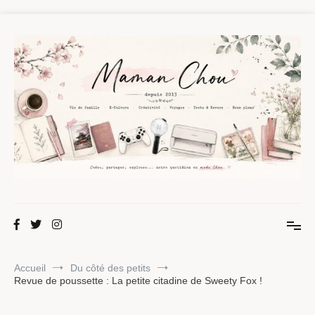
Aller
au
contenu
Maman Chou
Créer, partager, explorer.
Accueil
Du côté des petits
Revue de poussette : La petite citadine de Sweety Fox !