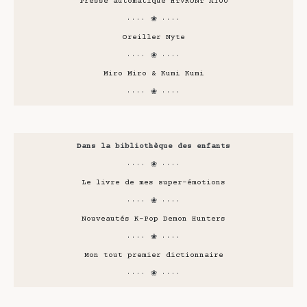
Presse automatique HTVRONT A100
···· ❀ ····
Oreiller Nyte
···· ❀ ····
Miro Miro & Kumi Kumi
···· ❀ ····
Dans la bibliothèque des enfants
···· ❀ ····
Le livre de mes super-émotions
···· ❀ ····
Nouveautés K-Pop Demon Hunters
···· ❀ ····
Mon tout premier dictionnaire
···· ❀ ····