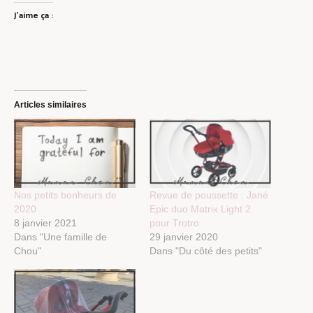
J’aime ça :
Articles similaires
Nos petits bonheurs de
Revue de poussette : Jané
2020
Epic duo Matrix Light 2
8 janvier 2021
pour Trotro
Dans "Une famille de
29 janvier 2020
Chou"
Dans "Du côté des petits"