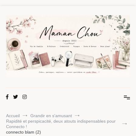
Aller
au
contenu
Maman Chou
Créer, partager, explorer.
Accueil
Grandir en s'amusant
Rapidité et perspicacité, deux atouts indispensables pour
Connecto !
connecto blam (2)