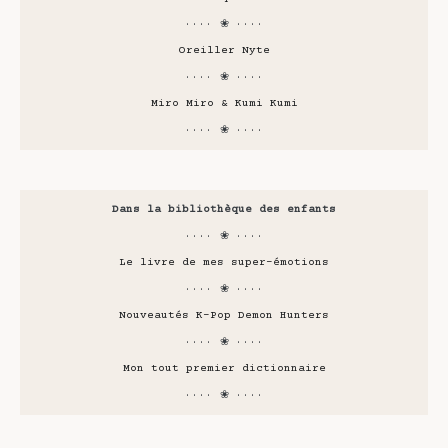
···· ❀ ····
Oreiller Nyte
···· ❀ ····
Miro Miro & Kumi Kumi
···· ❀ ····
Dans la bibliothèque des enfants
···· ❀ ····
Le livre de mes super-émotions
···· ❀ ····
Nouveautés K-Pop Demon Hunters
···· ❀ ····
Mon tout premier dictionnaire
···· ❀ ····