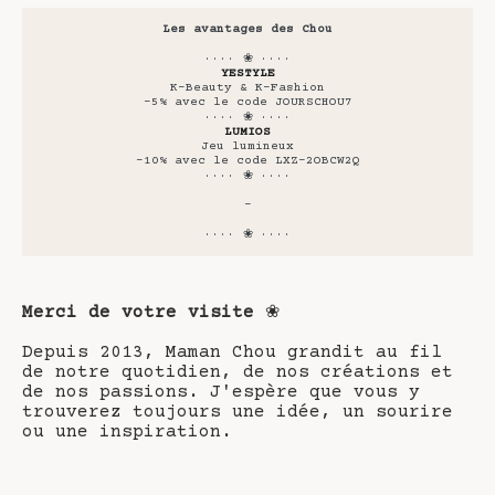
Les avantages des Chou
···· ❀ ····
YESTYLE
K-Beauty & K-Fashion
-5% avec le code JOURSCHOU7
···· ❀ ····
LUMIOS
Jeu lumineux
-10% avec le code LXZ-2OBCW2Q
···· ❀ ····
-
···· ❀ ····
Merci de votre visite
❀
Depuis 2013, Maman Chou grandit au fil
de notre quotidien, de nos créations et
de nos passions. J'espère que vous y
trouverez toujours une idée, un sourire
ou une inspiration.