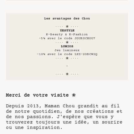
Les avantages des Chou
···· ❀ ····
YESTYLE
K-Beauty & K-Fashion
-5% avec le code JOURSCHOU7
···· ❀ ····
LUMIOS
Jeu lumineux
-10% avec le code LXZ-2OBCW2Q
···· ❀ ····
-
···· ❀ ····
Merci de votre visite
❀
Depuis 2013, Maman Chou grandit au fil
de notre quotidien, de nos créations et
de nos passions. J'espère que vous y
trouverez toujours une idée, un sourire
ou une inspiration.