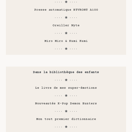
···· ❀ ····
Presse automatique HTVRONT A100
···· ❀ ····
Oreiller Nyte
···· ❀ ····
Miro Miro & Kumi Kumi
···· ❀ ····
Dans la bibliothèque des enfants
···· ❀ ····
Le livre de mes super-émotions
···· ❀ ····
Nouveautés K-Pop Demon Hunters
···· ❀ ····
Mon tout premier dictionnaire
···· ❀ ····