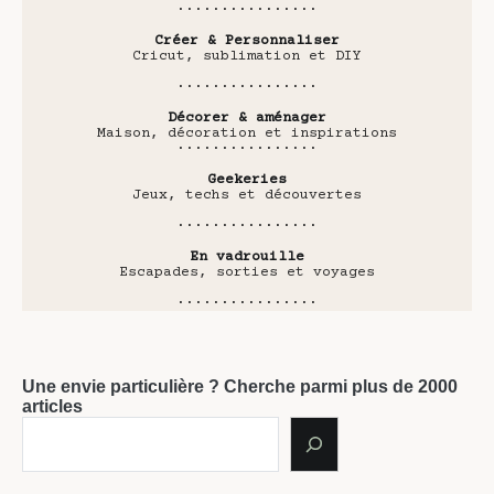
················
Créer & Personnaliser
Cricut, sublimation et DIY
················
Décorer & aménager
Maison, décoration et inspirations
················
Geekeries
Jeux, techs et découvertes
················
En vadrouille
Escapades, sorties et voyages
················
Une envie particulière ? Cherche parmi plus de 2000
articles