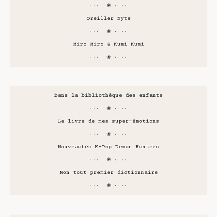
···· ❀ ····
Oreiller Nyte
···· ❀ ····
Miro Miro & Kumi Kumi
···· ❀ ····
Dans la bibliothèque des enfants
···· ❀ ····
Le livre de mes super-émotions
···· ❀ ····
Nouveautés K-Pop Demon Hunters
···· ❀ ····
Mon tout premier dictionnaire
···· ❀ ····