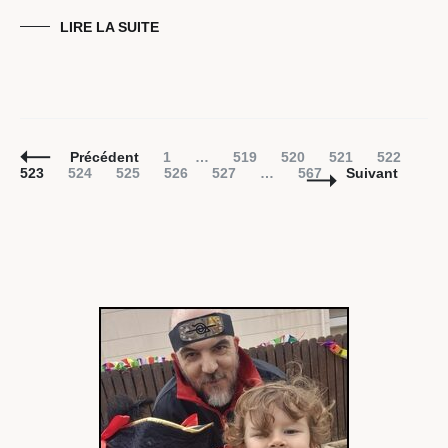
LIRE LA SUITE
Navigation
Page
Page
Page
Page
Page
Pag
Précédent
1
…
519
520
521
522
des
Page
Page
Page
Page
Page
523
524
525
526
527
…
567
Suivant
articles