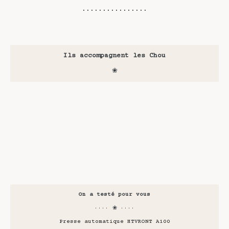
················
Ils accompagnent les Chou
❀
On a testé pour vous
···· ❀ ····
Presse automatique HTVRONT A100