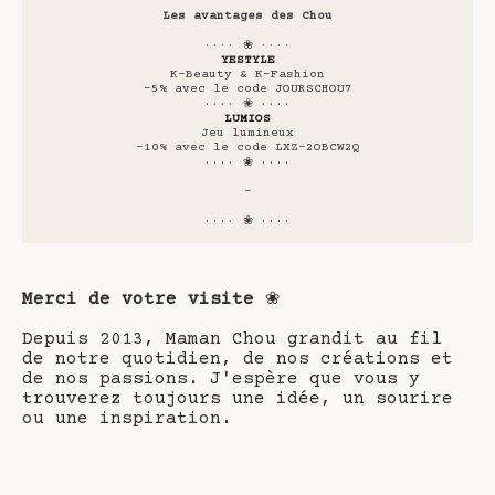
Les avantages des Chou
···· ❀ ····
YESTYLE
K-Beauty & K-Fashion
-5% avec le code JOURSCHOU7
···· ❀ ····
LUMIOS
Jeu lumineux
-10% avec le code LXZ-2OBCW2Q
···· ❀ ····
-
···· ❀ ····
Merci de votre visite
❀
Depuis 2013, Maman Chou grandit au fil
de notre quotidien, de nos créations et
de nos passions. J'espère que vous y
trouverez toujours une idée, un sourire
ou une inspiration.