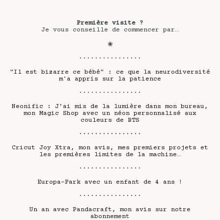
Première visite ?
Je vous conseille de commencer par…
❀
················
"Il est bizarre ce bébé" : ce que la neurodiversité
m'a appris sur la patience
················
Neonific : J’ai mis de la lumière dans mon bureau,
mon Magic Shop avec un néon personnalisé aux
couleurs de BTS
················
Cricut Joy Xtra, mon avis, mes premiers projets et
les premières limites de la machine…
················
Europa-Park avec un enfant de 4 ans !
················
Un an avec Pandacraft, mon avis sur notre
abonnement