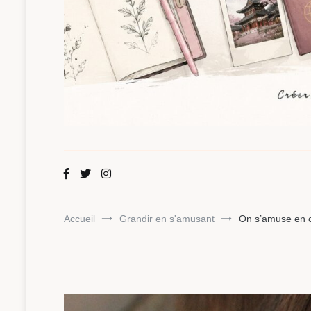
Maman Chou
Créer, partager, explorer.
Accueil
Grandir en s'amusant
On s’amuse en c