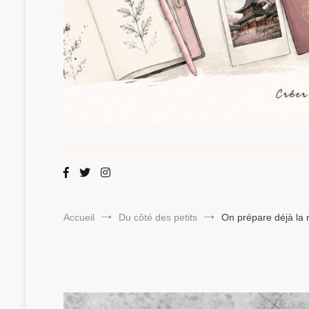
Maman Chou
Créer, partager, explorer.
Accueil
Du côté des petits
On prépare déjà la r