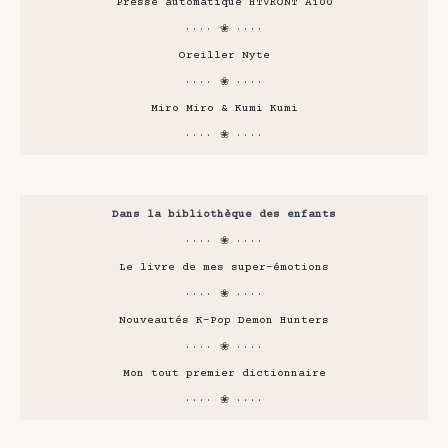
Presse automatique HTVRONT A100
···· ❀ ····
Oreiller Nyte
···· ❀ ····
Miro Miro & Kumi Kumi
···· ❀ ····
Dans la bibliothèque des enfants
···· ❀ ····
Le livre de mes super-émotions
···· ❀ ····
Nouveautés K-Pop Demon Hunters
···· ❀ ····
Mon tout premier dictionnaire
···· ❀ ····