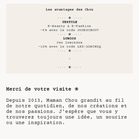
Les avantages des Chou
···· ❀ ····
YESTYLE
K-Beauty & K-Fashion
-5% avec le code JOURSCHOU7
···· ❀ ····
LUMIOS
Jeu lumineux
-10% avec le code LXZ-2OBCW2Q
···· ❀ ····
-
···· ❀ ····
Merci de votre visite
❀
Depuis 2013, Maman Chou grandit au fil
de notre quotidien, de nos créations et
de nos passions. J'espère que vous y
trouverez toujours une idée, un sourire
ou une inspiration.