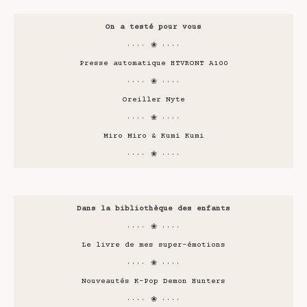
On a testé pour vous
···· ❀ ····
Presse automatique HTVRONT A100
···· ❀ ····
Oreiller Nyte
···· ❀ ····
Miro Miro & Kumi Kumi
···· ❀ ····
Dans la bibliothèque des enfants
···· ❀ ····
Le livre de mes super-émotions
···· ❀ ····
Nouveautés K-Pop Demon Hunters
···· ❀ ····