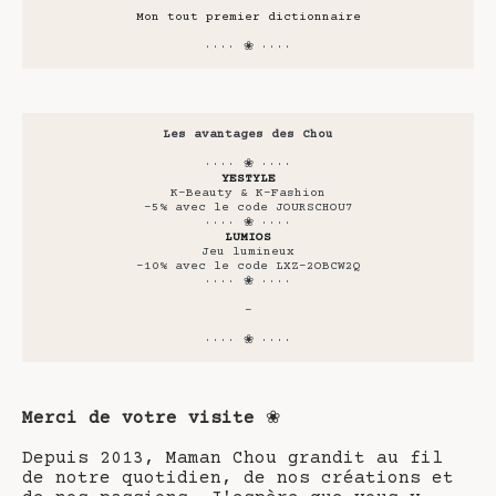
Mon tout premier dictionnaire
···· ❀ ····
Les avantages des Chou
···· ❀ ····
YESTYLE
K-Beauty & K-Fashion
-5% avec le code JOURSCHOU7
···· ❀ ····
LUMIOS
Jeu lumineux
-10% avec le code LXZ-2OBCW2Q
···· ❀ ····
-
···· ❀ ····
Merci de votre visite
❀
Depuis 2013, Maman Chou grandit au fil
de notre quotidien, de nos créations et