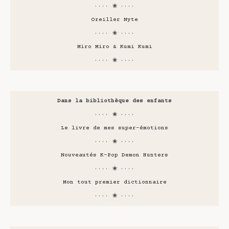
···· ❀ ····
Oreiller Nyte
···· ❀ ····
Miro Miro & Kumi Kumi
···· ❀ ····
Dans la bibliothèque des enfants
···· ❀ ····
Le livre de mes super-émotions
···· ❀ ····
Nouveautés K-Pop Demon Hunters
···· ❀ ····
Mon tout premier dictionnaire
···· ❀ ····