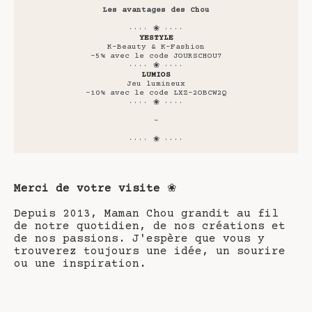
Les avantages des Chou
···· ❀ ····
YESTYLE
K-Beauty & K-Fashion
-5% avec le code JOURSCHOU7
···· ❀ ····
LUMIOS
Jeu lumineux
-10% avec le code LXZ-2OBCW2Q
···· ❀ ····
-
···· ❀ ····
Merci de votre visite
❀
Depuis 2013, Maman Chou grandit au fil
de notre quotidien, de nos créations et
de nos passions. J'espère que vous y
trouverez toujours une idée, un sourire
ou une inspiration.