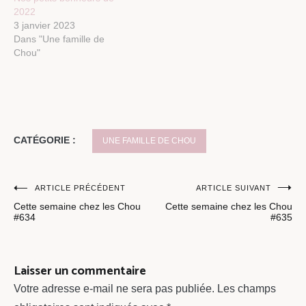
2022
3 janvier 2023
Dans "Une famille de
Chou"
CATÉGORIE :
UNE FAMILLE DE CHOU
Navigation
ARTICLE PRÉCÉDENT
ARTICLE SUIVANT
Cette semaine chez les Chou
Cette semaine chez les Chou
de
#634
#635
l’article
Laisser un commentaire
Votre adresse e-mail ne sera pas publiée.
Les champs