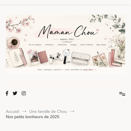
Aller
au
contenu
Maman Chou
Créer, partager, explorer.
Accueil
Une famille de Chou
Nos petits bonheurs de 2025