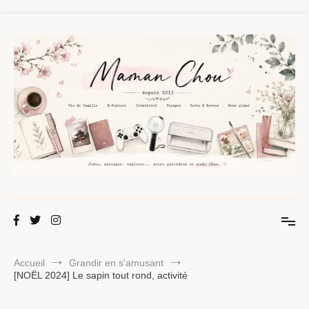
Aller
au
contenu
Maman Chou
Créer, partager, explorer.
Accueil
Grandir en s'amusant
[NOËL 2024] Le sapin tout rond, activité