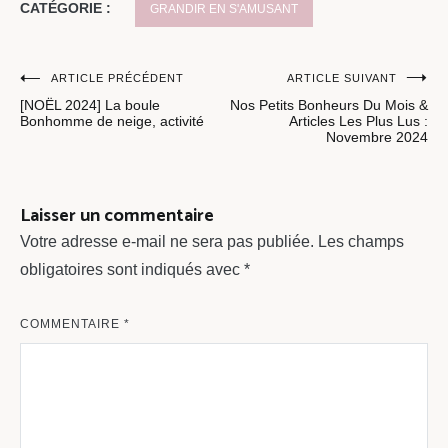
CATÉGORIE :
GRANDIR EN S'AMUSANT
Navigation
ARTICLE PRÉCÉDENT
ARTICLE SUIVANT
[NOËL 2024] La boule
Nos Petits Bonheurs Du Mois &
de
Bonhomme de neige, activité
Articles Les Plus Lus :
Novembre 2024
l’article
Laisser un commentaire
Votre adresse e-mail ne sera pas publiée.
Les champs
obligatoires sont indiqués avec
*
COMMENTAIRE
*