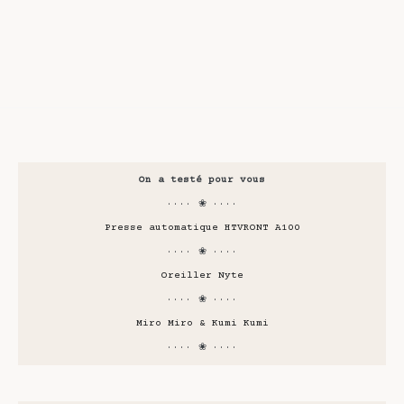
On a testé pour vous
···· ❀ ····
Presse automatique HTVRONT A100
···· ❀ ····
Oreiller Nyte
···· ❀ ····
Miro Miro & Kumi Kumi
···· ❀ ····