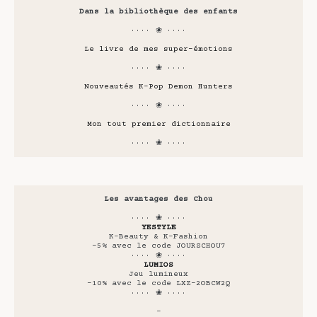
Dans la bibliothèque des enfants
···· ❀ ····
Le livre de mes super-émotions
···· ❀ ····
Nouveautés K-Pop Demon Hunters
···· ❀ ····
Mon tout premier dictionnaire
···· ❀ ····
Les avantages des Chou
···· ❀ ····
YESTYLE
K-Beauty & K-Fashion
-5% avec le code JOURSCHOU7
···· ❀ ····
LUMIOS
Jeu lumineux
-10% avec le code LXZ-2OBCW2Q
···· ❀ ····
-