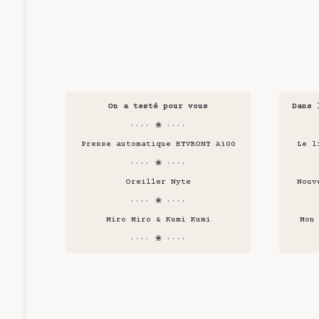
On a testé pour vous
Dans 
···· ❀ ····
Presse automatique HTVRONT A100
Le l
···· ❀ ····
Oreiller Nyte
Nouv
···· ❀ ····
Miro Miro & Kumi Kumi
Mon
···· ❀ ····