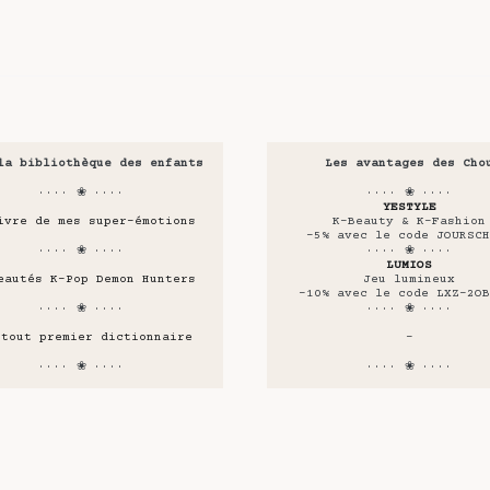
la bibliothèque des enfants
Les avantages des Cho
···· ❀ ····
···· ❀ ····
YESTYLE
ivre de mes super-émotions
K-Beauty & K-Fashion
-5% avec le code JOURSCH
···· ❀ ····
···· ❀ ····
LUMIOS
eautés K-Pop Demon Hunters
Jeu lumineux
-10% avec le code LXZ-2OB
···· ❀ ····
···· ❀ ····
 tout premier dictionnaire
-
···· ❀ ····
···· ❀ ····