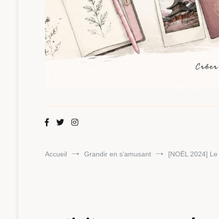
Maman Chou
Créer, partager, explorer.
Accueil
Grandir en s'amusant
[NOËL 2024] Le P