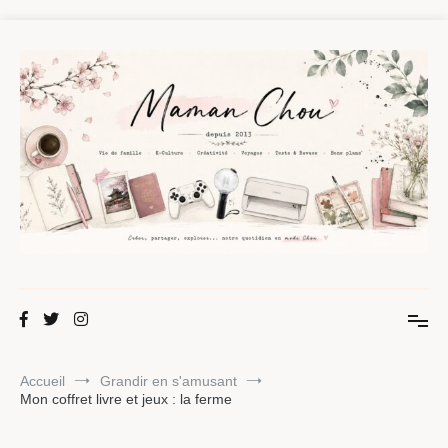
Aller
au
contenu
Maman Chou
Créer, partager, explorer.
Accueil
Grandir en s'amusant
Mon coffret livre et jeux : la ferme