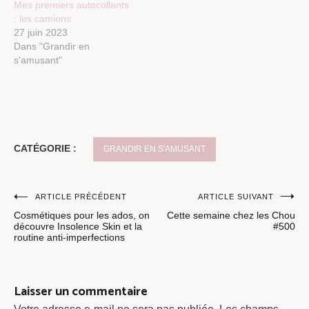
Mes premiers autocollants
: les camions
27 juin 2023
Dans "Grandir en
s'amusant"
CATÉGORIE :
GRANDIR EN S'AMUSANT
Navigation
ARTICLE PRÉCÉDENT
ARTICLE SUIVANT
Cosmétiques pour les ados, on
Cette semaine chez les Chou
de
découvre Insolence Skin et la
#500
routine anti-imperfections
l’article
Laisser un commentaire