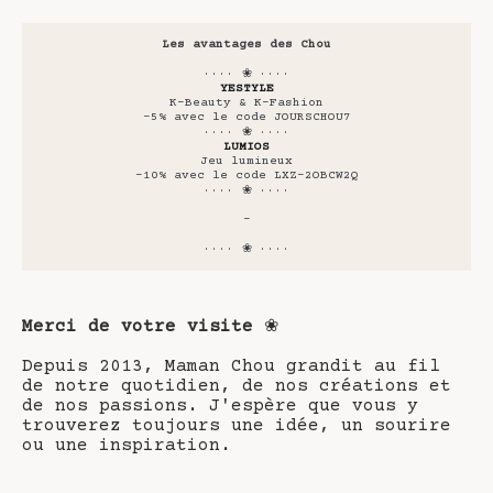
Les avantages des Chou
···· ❀ ····
YESTYLE
K-Beauty & K-Fashion
-5% avec le code JOURSCHOU7
···· ❀ ····
LUMIOS
Jeu lumineux
-10% avec le code LXZ-2OBCW2Q
···· ❀ ····
-
···· ❀ ····
Merci de votre visite
❀
Depuis 2013, Maman Chou grandit au fil
de notre quotidien, de nos créations et
de nos passions. J'espère que vous y
trouverez toujours une idée, un sourire
ou une inspiration.