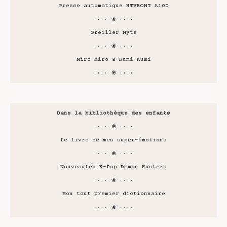
Presse automatique HTVRONT A100
···· ❀ ····
Oreiller Nyte
···· ❀ ····
Miro Miro & Kumi Kumi
···· ❀ ····
Dans la bibliothèque des enfants
···· ❀ ····
Le livre de mes super-émotions
···· ❀ ····
Nouveautés K-Pop Demon Hunters
···· ❀ ····
Mon tout premier dictionnaire
···· ❀ ····