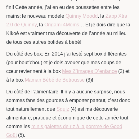
fini! Cette année, j’ai en eu des poussettes entre les
mains: le nouveau modèle
Quinny Moodd
, la
Zapp Xtra
2.0 de Quinny
, la
Origami 4Moms
… Et je dois dire que la
Kikoé est vraiment ma découverte de l’année au milieu
de tous ces autres bolides à bébé!
Du côté des box: En 2014 j’ai testé sept box différentes
(pour bout’chou) et je dois avouer que mes coups de
cœur reviennent à la box
Mes Z’images D’enfance
(2) et
à la box
Maman Bébé de Betrousse
(3)!
Du côté de l’alimentaire: Il n’y a aucune surprise, nous
sommes fans des gourdes à emporter partout, c’est donc
tout naturellement que
Squiz
(4) est ma découverte
alimentaire, pratique et économique de cette année tout
comme les
minis galettes de riz à la pomme de Good
Goût
(5).