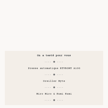
On a testé pour vous
···· ❀ ····
Presse automatique HTVRONT A100
···· ❀ ····
Oreiller Nyte
···· ❀ ····
Miro Miro & Kumi Kumi
···· ❀ ····