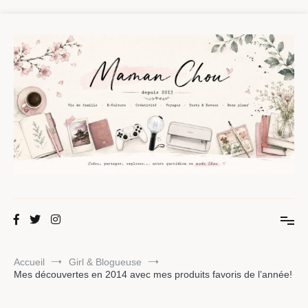
Aller
au
contenu
Maman Chou
Créer, partager, explorer.
Accueil
Girl & Blogueuse
Mes découvertes en 2014 avec mes produits favoris de l’année!