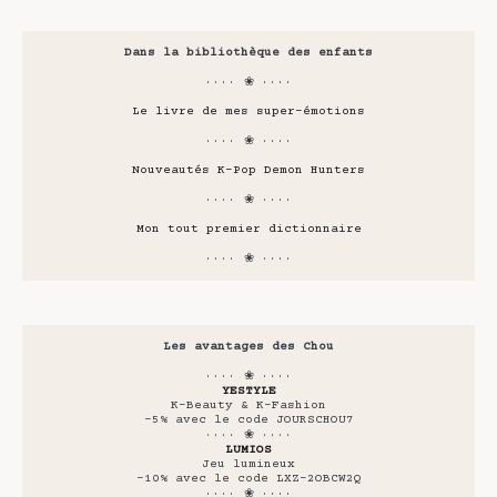
Dans la bibliothèque des enfants
···· ❀ ····
Le livre de mes super-émotions
···· ❀ ····
Nouveautés K-Pop Demon Hunters
···· ❀ ····
Mon tout premier dictionnaire
···· ❀ ····
Les avantages des Chou
···· ❀ ····
YESTYLE
K-Beauty & K-Fashion
-5% avec le code JOURSCHOU7
···· ❀ ····
LUMIOS
Jeu lumineux
-10% avec le code LXZ-2OBCW2Q
···· ❀ ····