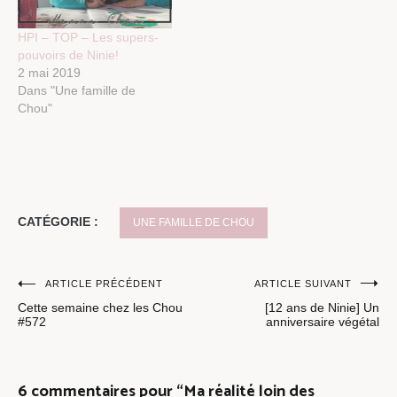
HPI – TOP – Les supers-
pouvoirs de Ninie!
2 mai 2019
Dans "Une famille de
Chou"
CATÉGORIE :
UNE FAMILLE DE CHOU
Navigation
ARTICLE PRÉCÉDENT
ARTICLE SUIVANT
Cette semaine chez les Chou
[12 ans de Ninie] Un
de
#572
anniversaire végétal
l’article
6 commentaires pour “
Ma réalité loin des