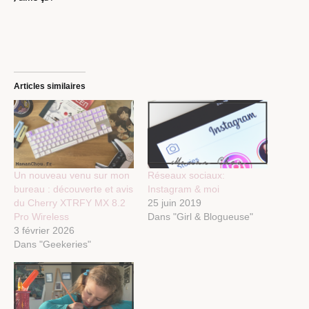
Articles similaires
Un nouveau venu sur mon
Réseaux sociaux:
bureau : découverte et avis
Instagram & moi
du Cherry XTRFY MX 8.2
25 juin 2019
Pro Wireless
Dans "Girl & Blogueuse"
3 février 2026
Dans "Geekeries"