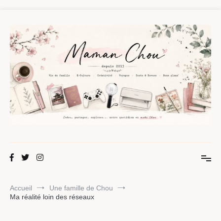
Aller
au
contenu
Maman Chou
Créer, partager, explorer.
Accueil
Une famille de Chou
Ma réalité loin des réseaux