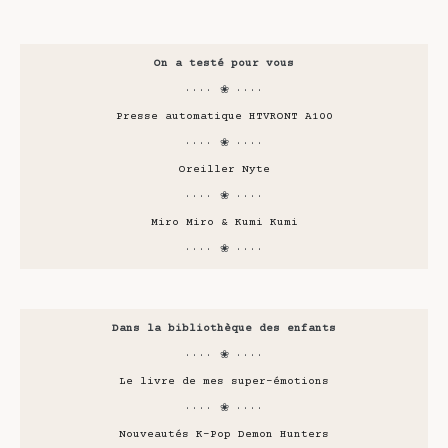
On a testé pour vous
···· ❀ ····
Presse automatique HTVRONT A100
···· ❀ ····
Oreiller Nyte
···· ❀ ····
Miro Miro & Kumi Kumi
···· ❀ ····
Dans la bibliothèque des enfants
···· ❀ ····
Le livre de mes super-émotions
···· ❀ ····
Nouveautés K-Pop Demon Hunters