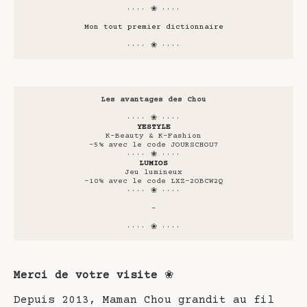
···· ❀ ····
Mon tout premier dictionnaire
···· ❀ ····
Les avantages des Chou
···· ❀ ····
YESTYLE
K-Beauty & K-Fashion
-5% avec le code JOURSCHOU7
···· ❀ ····
LUMIOS
Jeu lumineux
-10% avec le code LXZ-2OBCW2Q
···· ❀ ····
-
···· ❀ ····
Merci de votre visite
❀
Depuis 2013, Maman Chou grandit au fil