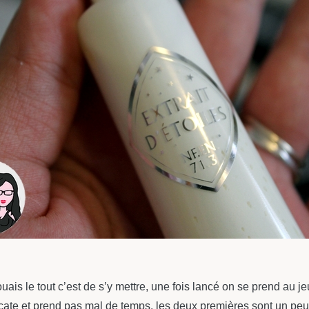
ouais le tout c’est de s’y mettre, une fois lancé on se prend au je
icate et prend pas mal de temps, les deux premières sont un peu d