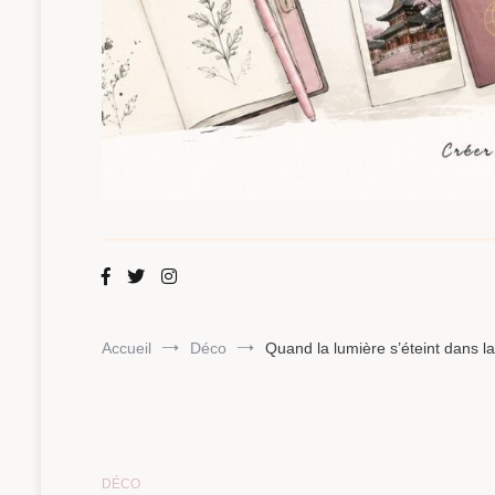
Maman Chou
Créer, partager, explorer.
Accueil
Déco
Quand la lumière s’éteint dans 
DÉCO