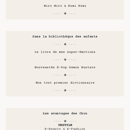
Miro Miro & Kumi Kumi
···· ❀ ····
Dans la bibliothèque des enfants
···· ❀ ····
Le livre de mes super-émotions
···· ❀ ····
Nouveautés K-Pop Demon Hunters
···· ❀ ····
Mon tout premier dictionnaire
···· ❀ ····
Les avantages des Chou
···· ❀ ····
YESTYLE
K-Beauty & K-Fashion