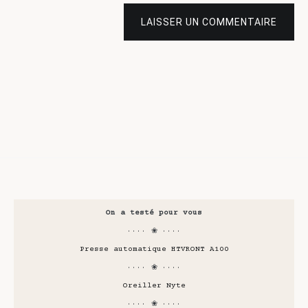
LAISSER UN COMMENTAIRE
On a testé pour vous
···· ❀ ····
Presse automatique HTVRONT A100
···· ❀ ····
Oreiller Nyte
···· ❀ ····