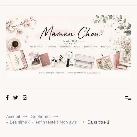
Aller
au
contenu
Maman Chou
Créer, partager, explorer.
Accueil
Geekeries
« Les sims 4 » enfin testé ! Mon avis
Sans titre 1