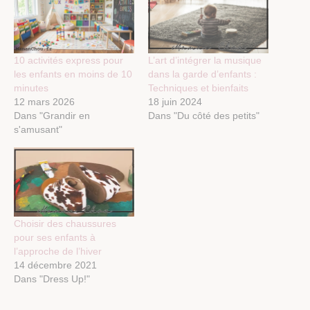
10 activités express pour
L’art d’intégrer la musique
les enfants en moins de 10
dans la garde d’enfants :
minutes
Techniques et bienfaits
12 mars 2026
18 juin 2024
Dans "Grandir en
Dans "Du côté des petits"
s'amusant"
Choisir des chaussures
pour ses enfants à
l’approche de l’hiver
14 décembre 2021
Dans "Dress Up!"