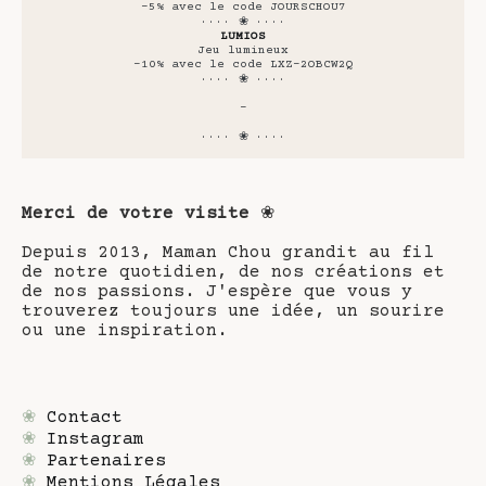
-5% avec le code JOURSCHOU7
···· ❀ ····
LUMIOS
Jeu lumineux
-10% avec le code LXZ-2OBCW2Q
···· ❀ ····
-
···· ❀ ····
Merci de votre visite
❀
Depuis 2013, Maman Chou grandit au fil
de notre quotidien, de nos créations et
de nos passions. J'espère que vous y
trouverez toujours une idée, un sourire
ou une inspiration.
❀
Contact
❀
Instagram
❀
Partenaires
❀
Mentions Légales