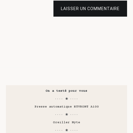
LAISSER UN COMMENTAIRE
On a testé pour vous
···· ❀ ····
Presse automatique HTVRONT A100
···· ❀ ····
Oreiller Nyte
···· ❀ ····