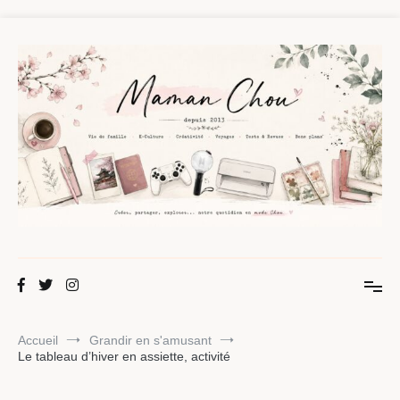
Aller
au
contenu
Maman Chou
Créer, partager, explorer.
Accueil
Grandir en s'amusant
Le tableau d’hiver en assiette, activité