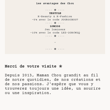
Les avantages des Chou
···· ❀ ····
YESTYLE
K-Beauty & K-Fashion
-5% avec le code JOURSCHOU7
···· ❀ ····
LUMIOS
Jeu lumineux
-10% avec le code LXZ-2OBCW2Q
···· ❀ ····
-
···· ❀ ····
Merci de votre visite
❀
Depuis 2013, Maman Chou grandit au fil
de notre quotidien, de nos créations et
de nos passions. J'espère que vous y
trouverez toujours une idée, un sourire
ou une inspiration.