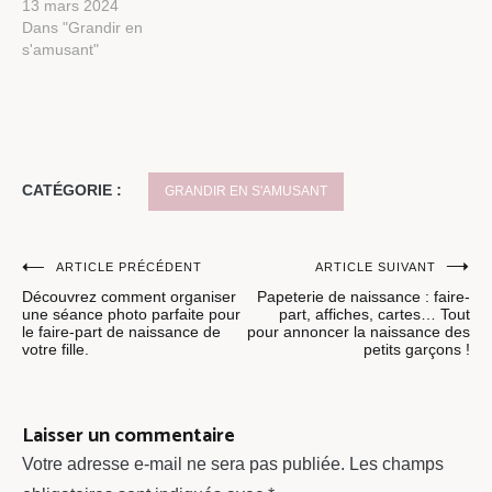
13 mars 2024
Dans "Grandir en
s'amusant"
CATÉGORIE :
GRANDIR EN S'AMUSANT
Navigation
ARTICLE PRÉCÉDENT
ARTICLE SUIVANT
Découvrez comment organiser
Papeterie de naissance : faire-
de
une séance photo parfaite pour
part, affiches, cartes… Tout
le faire-part de naissance de
pour annoncer la naissance des
l’article
votre fille.
petits garçons !
Laisser un commentaire
Votre adresse e-mail ne sera pas publiée.
Les champs