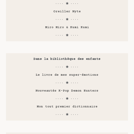
···· ❀ ····
Oreiller Nyte
···· ❀ ····
Miro Miro & Kumi Kumi
···· ❀ ····
Dans la bibliothèque des enfants
···· ❀ ····
Le livre de mes super-émotions
···· ❀ ····
Nouveautés K-Pop Demon Hunters
···· ❀ ····
Mon tout premier dictionnaire
···· ❀ ····