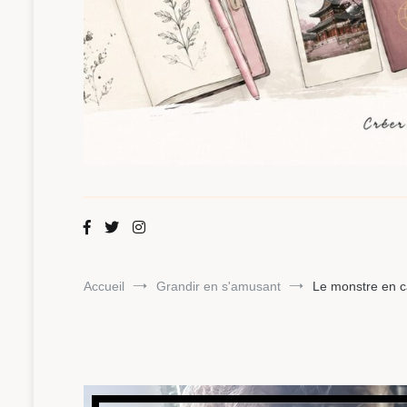
Maman Chou
Créer, partager, explorer.
Accueil
Grandir en s'amusant
Le monstre en ca