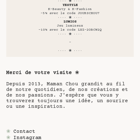
···· ❀ ····
YESTYLE
K-Beauty & K-Fashion
-5% avec le code JOURSCHOU7
···· ❀ ····
LUMIOS
Jeu lumineux
-10% avec le code LXZ-2OBCW2Q
···· ❀ ····
-
···· ❀ ····
Merci de votre visite
❀
Depuis 2013, Maman Chou grandit au fil
de notre quotidien, de nos créations et
de nos passions. J'espère que vous y
trouverez toujours une idée, un sourire
ou une inspiration.
❀
Contact
❀
Instagram