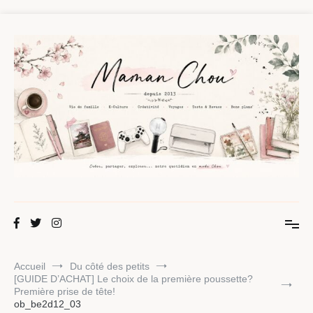
Aller
au
contenu
Maman Chou
Créer, partager, explorer.
Accueil
Du côté des petits
[GUIDE D’ACHAT] Le choix de la première poussette?
Première prise de tête!
ob_be2d12_03