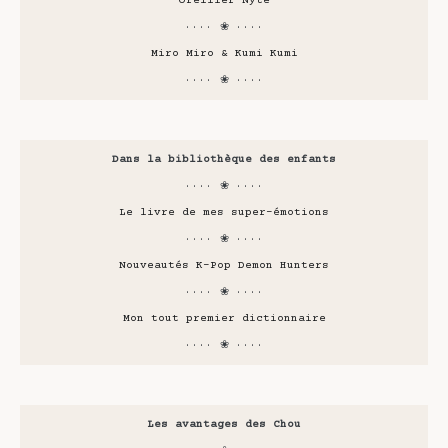
Oreiller Nyte
···· ❀ ····
Miro Miro & Kumi Kumi
···· ❀ ····
Dans la bibliothèque des enfants
···· ❀ ····
Le livre de mes super-émotions
···· ❀ ····
Nouveautés K-Pop Demon Hunters
···· ❀ ····
Mon tout premier dictionnaire
···· ❀ ····
Les avantages des Chou