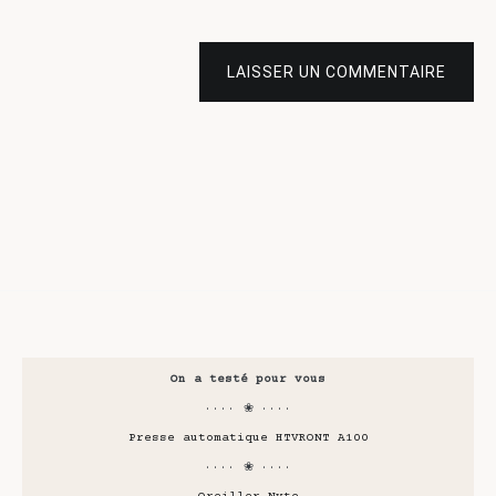
LAISSER UN COMMENTAIRE
On a testé pour vous
···· ❀ ····
Presse automatique HTVRONT A100
···· ❀ ····