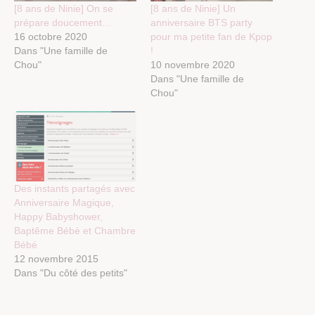
[8 ans de Ninie] On se
[8 ans de Ninie] Un
prépare doucement…
anniversaire BTS party
16 octobre 2020
pour ma petite fan de Kpop
Dans "Une famille de
!
Chou"
10 novembre 2020
Dans "Une famille de
Chou"
Des instants partagés avec
Anniversaire Magique,
Happy Babyshower,
Baptême Bébé et Chambre
Bébé
12 novembre 2015
Dans "Du côté des petits"