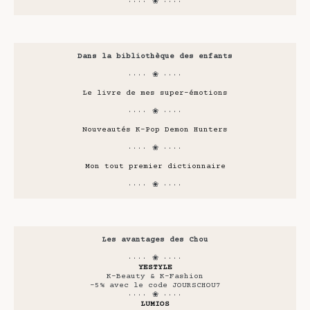
···· ❀ ····
Dans la bibliothèque des enfants
···· ❀ ····
Le livre de mes super-émotions
···· ❀ ····
Nouveautés K-Pop Demon Hunters
···· ❀ ····
Mon tout premier dictionnaire
···· ❀ ····
Les avantages des Chou
···· ❀ ····
YESTYLE
K-Beauty & K-Fashion
-5% avec le code JOURSCHOU7
···· ❀ ····
LUMIOS