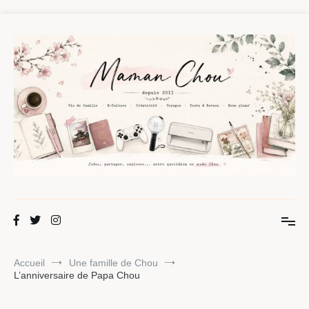
Aller
au
contenu
Maman Chou
Créer, partager, explorer.
Accueil
Une famille de Chou
L’anniversaire de Papa Chou