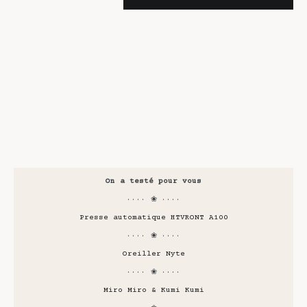
On a testé pour vous
···· ❀ ····
Presse automatique HTVRONT A100
···· ❀ ····
Oreiller Nyte
···· ❀ ····
Miro Miro & Kumi Kumi