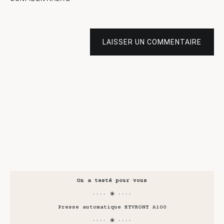
LAISSER UN COMMENTAIRE
On a testé pour vous
···· ❀ ····
Presse automatique HTVRONT A100
···· ❀ ····