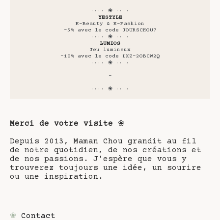
···· ❀ ····
YESTYLE
K-Beauty & K-Fashion
-5% avec le code JOURSCHOU7
···· ❀ ····
LUMIOS
Jeu lumineux
-10% avec le code LXZ-2OBCW2Q
···· ❀ ····
-
···· ❀ ····
Merci de votre visite
❀
Depuis 2013, Maman Chou grandit au fil
de notre quotidien, de nos créations et
de nos passions. J'espère que vous y
trouverez toujours une idée, un sourire
ou une inspiration.
❀
Contact