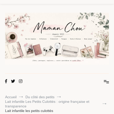
Aller
au
contenu
Maman Chou
Créer, partager, explorer.
Accueil
Du côté des petits
Lait infantile Les Petits Culottés : origine française et
transparence
Lait infantile les petits culottés