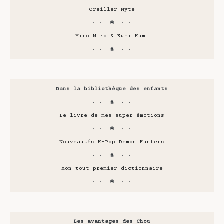
Oreiller Nyte
···· ❀ ····
Miro Miro & Kumi Kumi
···· ❀ ····
Dans la bibliothèque des enfants
···· ❀ ····
Le livre de mes super-émotions
···· ❀ ····
Nouveautés K-Pop Demon Hunters
···· ❀ ····
Mon tout premier dictionnaire
···· ❀ ····
Les avantages des Chou